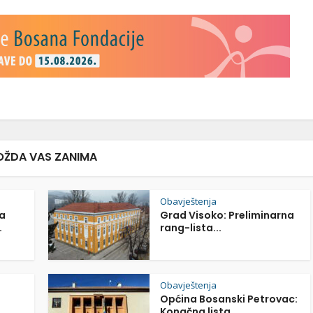
ŽDA VAS ZANIMA
Obavještenja
a
Grad Visoko: Preliminarna
.
rang-lista...
Obavještenja
Općina Bosanski Petrovac:
Konačna lista...