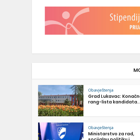
MO
Obavještenja
Grad Lukavac: Konačn
rang-lista kandidata..
Obavještenja
Ministarstvo za rad,
socijalnu politiku i...