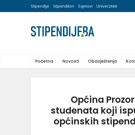
Stipendije
Stipenditori
Sajmovi
Univerziteti
Početna
Novosti
Obavještenja
Kon
Općina Prozo
studenata koji isp
općinskih stipend