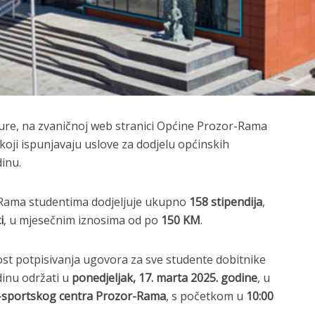
e, na zvaničnoj web stranici Općine Prozor-Rama
 koji ispunjavaju uslove za dodjelu općinskih
inu.
-Rama studentima dodjeljuje ukupno
158 stipendija
,
i
, u mjesečnim iznosima od po
150 KM
.
st potpisivanja ugovora za sve studente dobitnike
dinu održati u
ponedjeljak, 17. marta 2025. godine
, u
-sportskog centra Prozor-Rama
, s početkom u
10:00