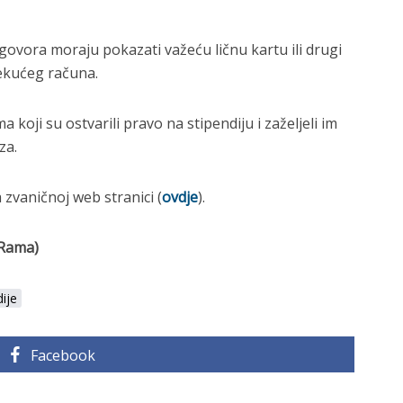
ugovora moraju pokazati važeću ličnu kartu ili drugi
tekućeg računa.
a koji su ostvarili pravo na stipendiju i zaželjeli im
za.
zvaničnoj web stranici (
ovdje
).
-Rama)
dije
Facebook