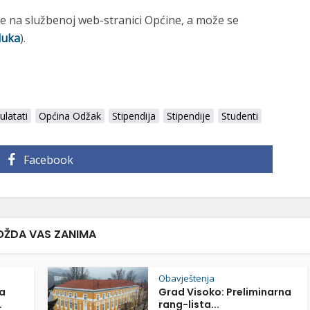
je na službenoj web-stranici Općine, a može se
luka
).
ulatati
Općina Odžak
Stipendija
Stipendije
Studenti
Facebook
ŽDA VAS ZANIMA
Obavještenja
a
Grad Visoko: Preliminarna
.
rang-lista...