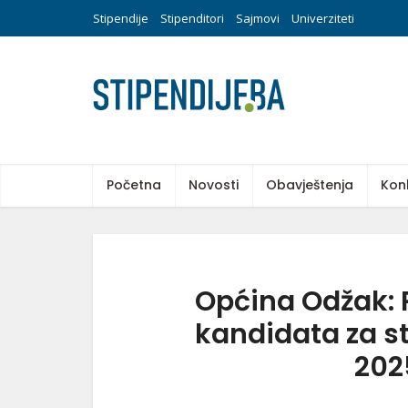
Stipendije
Stipenditori
Sajmovi
Univerziteti
Početna
Novosti
Obavještenja
Kon
Općina Odžak: 
kandidata za s
202