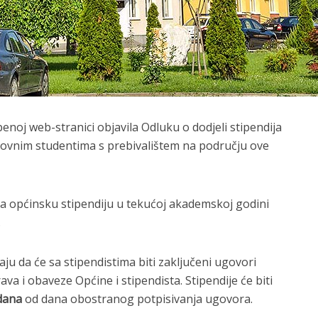
enoj web-stranici objavila Odluku o dodjeli stipendija
ovnim studentima s prebivalištem na području ove
a općinsku stipendiju u tekućoj akademskoj godini
.
u da će sa stipendistima biti zaključeni ugovori
a i obaveze Općine i stipendista. Stipendije će biti
dana
od dana obostranog potpisivanja ugovora.