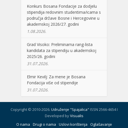
Konkurs Bosana Fondacije za dodjelu
stipendija redovnim studentima/icama s
područja države Bosne i Hercegovine u
akademskoj 2026/27. godini
1.08.2026.
Grad Visoko: Preliminarna rang-lista
kandidata za stipendiju u akademskoj
2025/26. godini
31.07.2026.
Elmir Kevilj: Za mene je Bosana
Fondacija više od stipendije
31.07.2026.
Copyright © 2010-2026.
Udruženje "Spajalica"
ISSN 2566-4654 I
Developed by
Visualis
O nama
Drugi o nama
Uslovi korištenja
Oglašavanje