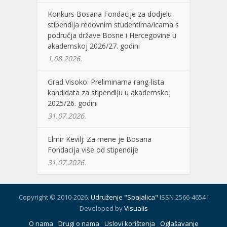
Konkurs Bosana Fondacije za dodjelu
stipendija redovnim studentima/icama s
područja države Bosne i Hercegovine u
akademskoj 2026/27. godini
1.08.2026.
Grad Visoko: Preliminarna rang-lista
kandidata za stipendiju u akademskoj
2025/26. godini
31.07.2026.
Elmir Kevilj: Za mene je Bosana
Fondacija više od stipendije
31.07.2026.
Copyright © 2010-2026.
Udruženje "Spajalica"
ISSN 2566-4654 I
Developed by
Visualis
O nama
Drugi o nama
Uslovi korištenja
Oglašavanje