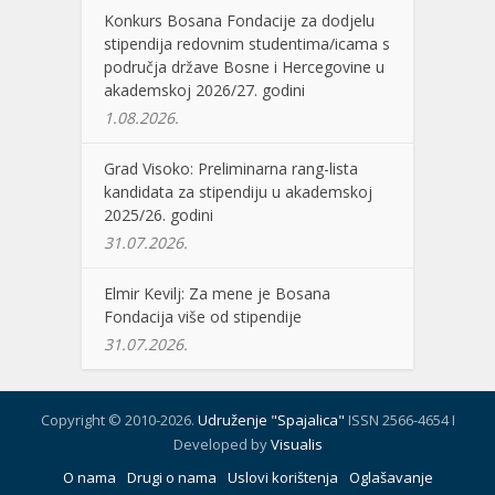
Konkurs Bosana Fondacije za dodjelu
stipendija redovnim studentima/icama s
područja države Bosne i Hercegovine u
akademskoj 2026/27. godini
1.08.2026.
Grad Visoko: Preliminarna rang-lista
kandidata za stipendiju u akademskoj
2025/26. godini
31.07.2026.
Elmir Kevilj: Za mene je Bosana
Fondacija više od stipendije
31.07.2026.
Copyright © 2010-2026.
Udruženje "Spajalica"
ISSN 2566-4654 I
Developed by
Visualis
O nama
Drugi o nama
Uslovi korištenja
Oglašavanje