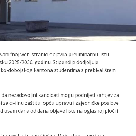
vaničnoj web-stranici objavila preliminarnu listu
sku 2025/2026. godinu. Stipendije dodjeljuje
ičko-dobojskog kantona studentima s prebivalištem
da nezadovoljni kandidati mogu podnijeti zahtjev za
bi za civilnu zaštitu, opću upravu i zajedničke poslove
od
osam
dana od dana objave liste na oglasnoj ploči i
ičnoj web-stranici Općine Doboj Jug, a može se