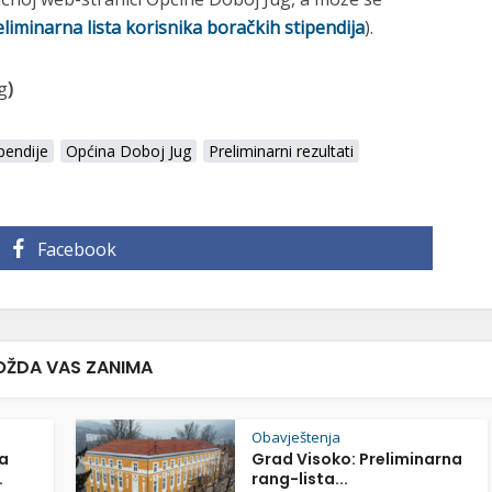
eliminarna lista korisnika boračkih stipendija
).
g
)
pendije
Općina Doboj Jug
Preliminarni rezultati
Facebook
ŽDA VAS ZANIMA
Obavještenja
a
Grad Visoko: Preliminarna
.
rang-lista...