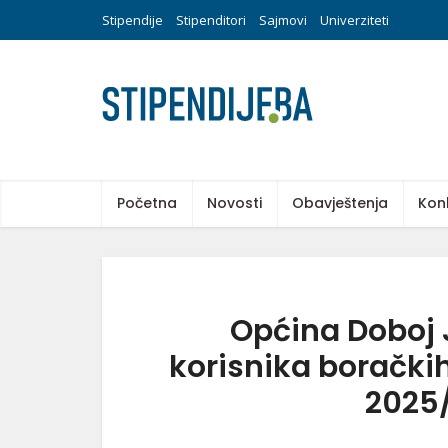
Stipendije
Stipenditori
Sajmovi
Univerziteti
Početna
Novosti
Obavještenja
Kon
Općina Doboj J
korisnika borački
2025