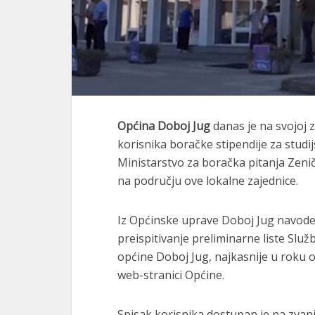
Općina Doboj Jug
danas je na svojoj z
korisnika boračke stipendije za studij
Ministarstvo za boračka pitanja Zen
na području ove lokalne zajednice.
Iz Općinske uprave Doboj Jug navode 
preispitivanje preliminarne liste Služ
općine Doboj Jug, najkasnije u roku 
web-stranici Općine.
Spisak korisnika dostupan je na zvan