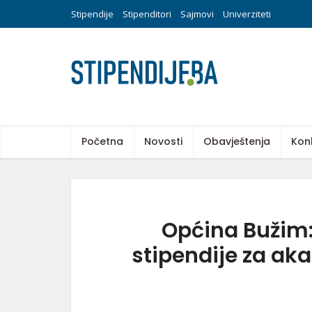
Stipendije
Stipenditori
Sajmovi
Univerziteti
Početna
Novosti
Obavještenja
Kon
Općina Bužim:
stipendije za a