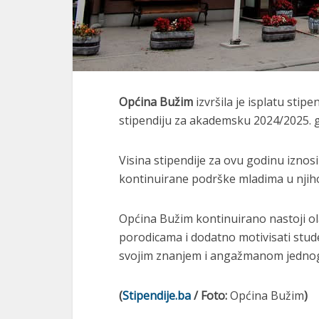
Općina Bužim
izvršila je isplatu stipe
stipendiju za akademsku 2024/2025. g
Visina stipendije za ovu godinu iznos
kontinuirane podrške mladima u nji
Općina Bužim kontinuirano nastoji ol
porodicama i dodatno motivisati stu
svojim znanjem i angažmanom jednog 
(
Stipendije.ba
/ Foto:
Općina Bužim
)