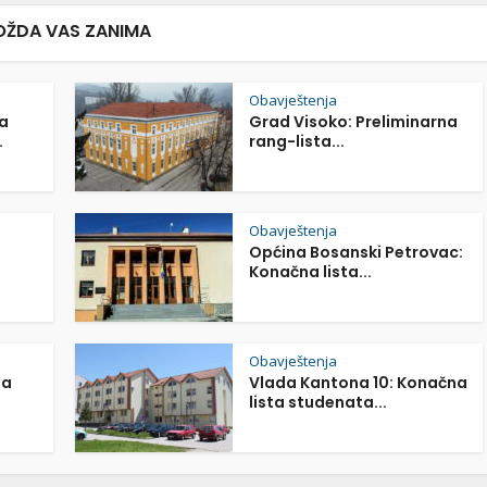
ŽDA VAS ZANIMA
Obavještenja
a
Grad Visoko: Preliminarna
.
rang-lista...
Obavještenja
Općina Bosanski Petrovac:
Konačna lista...
Obavještenja
na
Vlada Kantona 10: Konačna
lista studenata...