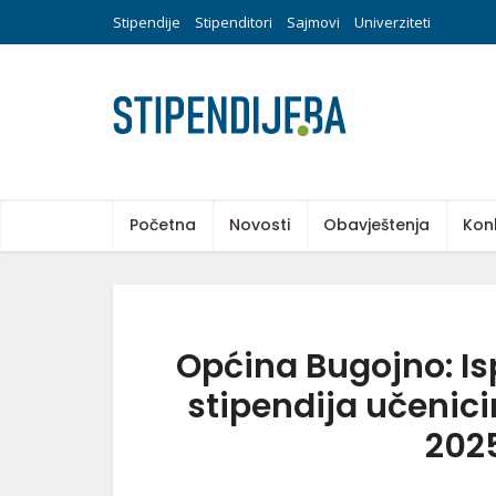
Stipendije
Stipenditori
Sajmovi
Univerziteti
Početna
Novosti
Obavještenja
Kon
Općina Bugojno: Isp
stipendija učenici
202