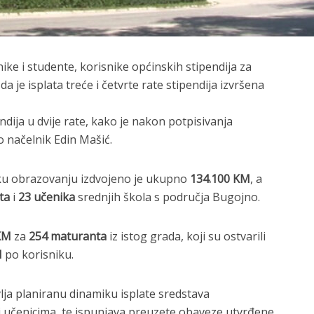
ke i studente, korisnike općinskih stipendija za
je isplata treće i četvrte rate stipendija izvršena
endija u dvije rate, kako je nakon potpisivanja
io načelnik
Edin Mašić
.
u obrazovanju izdvojeno je ukupno
134.100 KM
, a
ta
i
23 učenika
srednjih škola s područja
Bugojno
.
KM
za
254 maturanta
iz istog grada, koji su ostvarili
M
po korisniku.
lja planiranu dinamiku isplate sredstava
i učenicima, te ispunjava preuzete obaveze utvrđene