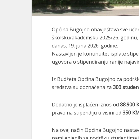
Općina Bugojno obavještava sve učeni
školsku/akademsku 2025/26. godinu, da 
danas, 19. juna 2026. godine.
Nastavljen je kontinuitet isplate stip
ugovora o stipendiranju ranije najav
Iz Budžeta
Općina Bugojno
za podršk
sredstva su doznačena za
303 studen
Dodatno je isplaćen iznos od
88.900 
pravo na stipendiju u visini od
350 K
Na ovaj način
Općina Bugojno
nastav
namijenjenih za podršku studentima 