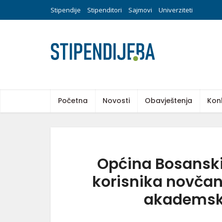
Stipendije
Stipenditori
Sajmovi
Univerziteti
Početna
Novosti
Obavještenja
Kon
Općina Bosanski
korisnika novčan
akademsku