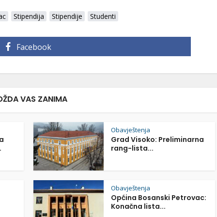
ac
Stipendija
Stipendije
Studenti
Facebook
ŽDA VAS ZANIMA
Obavještenja
a
Grad Visoko: Preliminarna
.
rang-lista...
Obavještenja
Općina Bosanski Petrovac:
Konačna lista...