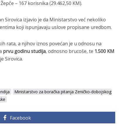
 Žepče – 167 korisnika (29.462,50 KM).
 Sirovica izjavio je da Ministarstvo već nekoliko
udentima koji ispunjavaju uslove propisane uredbom.
kih rata, a njihov iznos povećan je u odnosu na
a
prvu godinu studija
, odnosno brucoše, te
1.500 KM
je Sirovica.
endija
Ministarstvo za boračka pitanja Zeničko-dobojskog
ske
Facebook