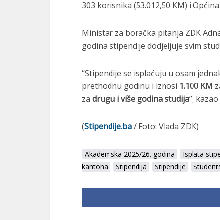
303 korisnika (53.012,50 KM) i Općina
Ministar za boračka pitanja ZDK Adnan
godina stipendije dodjeljuje svim st
“Stipendije se isplaćuju u osam jedna
prethodnu godinu i iznosi
1.100 KM
z
za
drugu i više godina studija
”, kazao 
(
Stipendije.ba
/ Foto: Vlada ZDK)
Akademska 2025/26. godina
Isplata stip
kantona
Stipendija
Stipendije
Student