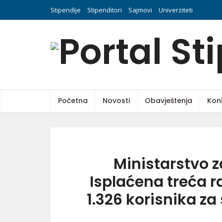
Stipendije
Stipenditori
Sajmovi
Univerziteti
Početna
Novosti
Obavještenja
Kon
Ministarstvo z
Isplaćena treća r
1.326 korisnika za