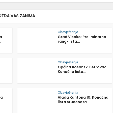
ŽDA VAS ZANIMA
Obavještenja
a
Grad Visoko: Preliminarna
.
rang-lista...
Obavještenja
Općina Bosanski Petrovac:
Konačna lista...
Obavještenja
na
Vlada Kantona 10: Konačna
lista studenata...