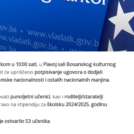
tkom u 10:00 sati
, u
Plavoj sali Bosanskog kulturnog
bit će upriličeno
potpisivanje ugovora o dodjeli
mske nacionalnosti i ostalih nacionalnih manjina
.
ovati
punoljetni učenici
, kao i
roditelji/staratelji
pravo na stipendiju za
školsku 2024/2025. godinu
.
je ostvarilo 53 učenika
.