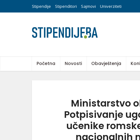
Stipendije
Stipenditori
Sajmovi
Univerziteti
Početna
Novosti
Obavještenja
Kon
Ministarstvo o
Potpisivanje ug
učenike romske 
nacionalnih m