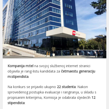
Kompanija m:tel
na svojoj službenoj internet stranici
objavila je rang-listu kandidata za
četrnaestu generaciju
m:stipendista
.
Na konkurs se prijavilo ukupno
22 studenta
. Nakon
sprovedenog postupka evaluacije i rangiranja, u skladu s
propisanim kriterijima, Komisija je odabrala sljedećih
12
stipendista
: