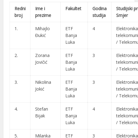
Redni
Ime i
Fakultet
Godina
Studijski p
broj
prezime
studija
Smjer
1.
Mihajlo
ETF
4
Elektronika
Đukić
Banja
telekomuni
Luka
/ Telekomu
2.
Zorana
ETF
3
Elektronika
Jovičić
Banja
telekomuni
Luka
/
Telekomu
3.
Nikolina
ETF
3
Elektronika
Jokić
Banja
telekomuni
Luka
/
Telekomu
4.
Stefan
ETF
4
Elektronika
Bijak
Banja
telekomuni
Luka
/
Telekomu
5.
Milanka
ETF
3
Elektronika