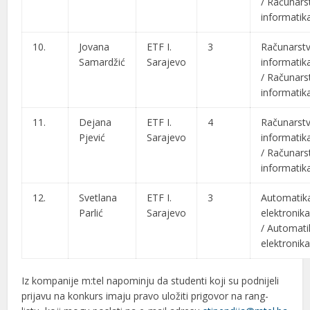
/
Računarst
informatik
10.
Jovana
ETF I.
3
Računarstv
Samardžić
Sarajevo
informatik
/
Računarst
informatik
11.
Dejana
ETF I.
4
Računarstv
Pjević
Sarajevo
informatik
/
Računarst
informatik
12.
Svetlana
ETF I.
3
Automatika
Parlić
Sarajevo
elektronik
/ Automati
elektronik
Iz kompanije m:tel napominju da studenti koji su podnijeli
prijavu na konkurs imaju pravo uložiti prigovor na rang-