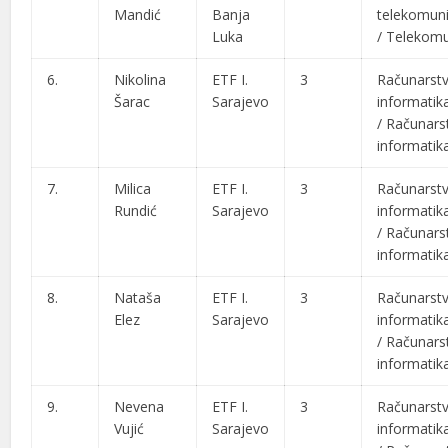
Mandić
Banja
telekomuni
Luka
/
Telekomu
6.
Nikolina
ETF I.
3
Računarstv
Šarac
Sarajevo
informatik
/
Računarst
informatik
7.
Milica
ETF I.
3
Računarstv
Rundić
Sarajevo
informatik
/
Računarst
informatik
8.
Nataša
ETF I.
3
Računarstv
Elez
Sarajevo
informatik
/
Računarst
informatik
9.
Nevena
ETF I.
3
Računarstv
Vujić
Sarajevo
informatik