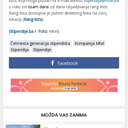
listu, koji mogu poslati na e-mail adresu
stipendija@mtel.ba
u roku od
osam dana
od dana objavljivanja rang-liste.
Rang-lista dostupna je putem direktnog linka na ovoj
lokaciji (
Rang-lista
).
(
Stipendije.ba
/ Foto:
Mtel
)
Četrnesta generacija stipendista
Kompanija Mtel
Stipendija
Stipendije
Facebook
MOŽDA VAS ZANIMA