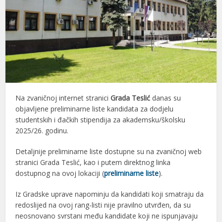
Na zvaničnoj internet stranici
Grada Teslić
danas su
objavljene preliminarne liste kandidata za dodjelu
studentskih i đačkih stipendija za akademsku/školsku
2025/26. godinu.
Detaljnije preliminarne liste dostupne su na zvaničnoj web
stranici Grada Teslić, kao i putem direktnog linka
dostupnog na ovoj lokaciji (
preliminarne liste
).
Iz Gradske uprave napominju da kandidati koji smatraju da
redoslijed na ovoj rang-listi nije pravilno utvrđen, da su
neosnovano svrstani među kandidate koji ne ispunjavaju