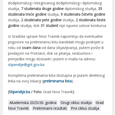
dodiplomskog i integrisanog dodiplomskog i diplomskog
studija,
7 studenata druge godine
diplomskog studija,
35
studenata treće godine
studija,
9 studenata četvrte godine
studija,
2 studenata pete godine
studija,
2 studenata šeste
godine
studija, dok
31 student
nije ispunio uslove konkursa.
Iz Gradske uprave Novi Travnik napominju da eventualne
prigovore na preliminarnu listu kandidati mogu podnijeti u
roku od
osam dana
od dana objavljivanja, putem pošte ili
predajom na Protokol, dok se pitanja, nedoumice i
primjedbe mogu dostaviti i putem e-maila na adresu:
stipendije@gnt.gov.ba
Kompletna preliminarna lista dostupna je putem direktnog
linka na ovoj lokaciji (
preliminarna lista
).
(
Stipendije.ba
/ Foto:
Grad Novi Travnik
)
Akademska 2025/26. godina
Drugi ciklus studija
Grad
Novi Travnik
Preliminarni rezultati
Prvi ciklus studija