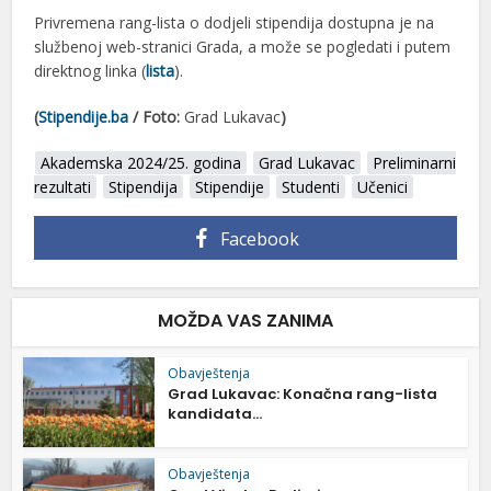
Privremena rang-lista o dodjeli stipendija dostupna je na
službenoj web-stranici Grada, a može se pogledati i putem
direktnog linka (
lista
).
(
Stipendije.ba
/ Foto:
Grad Lukavac
)
Akademska 2024/25. godina
Grad Lukavac
Preliminarni
rezultati
Stipendija
Stipendije
Studenti
Učenici
Facebook
MOŽDA VAS ZANIMA
Obavještenja
Grad Lukavac: Konačna rang-lista
kandidata...
Obavještenja