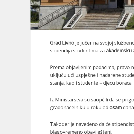
Grad Livno
je jučer na svojoj službeno
stipendija studentima za
akademsku 2
Prema objavljenim podacima, pravo na
uključujući uspješne i nadarene stude
stanja, kao i studente – djecu boraca.
Iz Ministarstva su saopćili da se prig
gradonačelniku u roku od
osam
dana 
Također je navedeno da će stipendisti
blagovremeno obaviješteni.