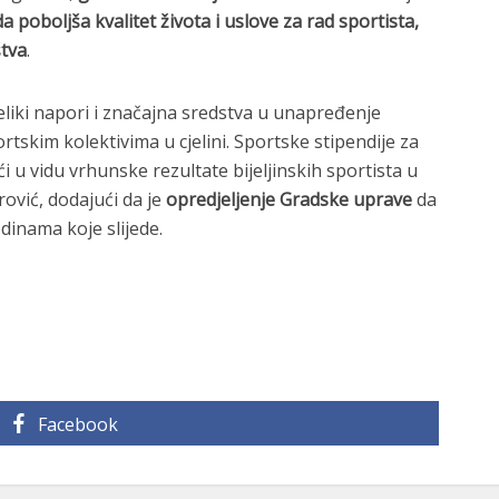
da poboljša kvalitet života i uslove za rad sportista,
štva
.
veliki napori i značajna sredstva u unapređenje
tskim kolektivima u cjelini. Sportske stipendije za
ći u vidu vrhunske rezultate bijeljinskih sportista u
trović, dodajući da je
opredjeljenje Gradske uprave
da
odinama koje slijede.
Facebook