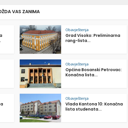
ŽDA VAS ZANIMA
Obavještenja
a
Grad Visoko: Preliminarna
.
rang-lista...
Obavještenja
Općina Bosanski Petrovac:
Konačna lista...
Obavještenja
na
Vlada Kantona 10: Konačna
lista studenata...