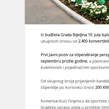
Iz budžeta Grada Bijeljina 10. jula is
ukupnom iznosu od
2.400 konvertibi
Prvi Javni poziv za stipendiranje pers
septembru prošle godine
, a planiran
kolektivnim i pojedinačnim sportovim
Od ukupnog broja prijavljenih kandid
stipendije po korisniku iznosi
200 KM
Komentarišući činjenicu da sportske st
Gradska uprava uvela u protekle četi