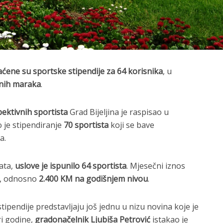
plaćene su sportske stipendije za 64 korisnika
, u
lnih maraka
.
pektivnih sportista
Grad Bijeljina je raspisao u
o je stipendiranje
70 sportista
koji se bave
a.
ata,
uslove je ispunilo 64 sportista
. Mjesečni iznos
, odnosno
2.400 KM na godišnjem nivou
.
ipendije predstavljaju još jednu u nizu novina koje je
ri godine,
gradonačelnik Ljubiša Petrović
istakao je