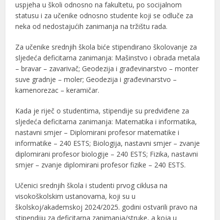
uspjeha u školi odnosno na fakultetu, po socijalnom
statusu i za učenike odnosno studente koji se odluče za
neka od nedostajućih zanimanja na tržištu rada.
Za učenike srednjih škola biće stipendirano školovanje za
sljedeća deficitarna zanimanja: Mašinstvo i obrada metala
– bravar – zavarivač; Geodezija i građevinarstvo – monter
suve gradnje – moler; Geodezija i građevinarstvo –
kamenorezac – keramičar.
Kada je riječ o studentima, stipendije su predviđene za
sljedeća deficitarna zanimanja: Matematika i informatika,
nastavni smjer – Diplomirani profesor matematike i
informatike – 240 ESTS; Biologija, nastavni smjer – zvanje
diplomirani profesor biologije – 240 ESTS; Fizika, nastavni
smjer – zvanje diplomirani profesor fizike – 240 ESTS.
Učenici srednjih škola i studenti prvog ciklusa na
visokoškolskim ustanovama, koji su u
školskoj/akademskoj 2024/2025. godini ostvarili pravo na
stipendiju za deficitarna zanimanja/struke, a koja u