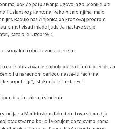
ntima, dok će potpisivanje ugovora za učenike biti
ma Tuzlanskog kantona, kako bismo njima, malo
pnijim. Raduje nas činjenica da kroz ovaj program
tno motivisati mlade ljude da nastave svoje
te”, kazala je Dizdarević.
ma i socijalnu i obrazovnu dimenziju.
da je obrazovanje najbolji put za lični napredak, ali
o ćemo i u narednom periodu nastaviti raditi na
ke populacije”, istaknula je Dizdarević.
endiju izrazili su i studenti.
studija na Medicinskom fakultetu i ova stipendija
oj otac stvarno borio i vjerujem da to svima nama
 također njegov ponos. Stipendija će meni stvarno