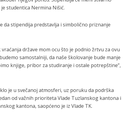
 je studentica Nermina Nišić.
da stipendija predstavlja i simbolično priznanje
lik vraćanja države mom ocu što je podnio žrtvu za ovu
a budemo samostalniji, da naše školovanje bude manje
mo knjige, pribor za studiranje i ostale potrepštine”,
klo je u svečanoj atmosferi, uz poruku da podrška
jedan od važnih prioriteta Vlade Tuzlanskog kantona i
anskog kantona, saopćeno je iz Vlade TK.