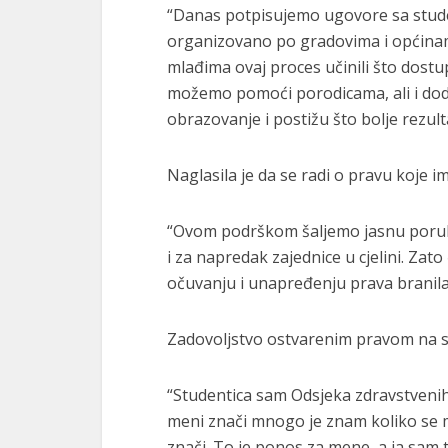
“Danas potpisujemo ugovore sa stude
organizovano po gradovima i općina
mlađima ovaj proces učinili što dostu
možemo pomoći porodicama, ali i doda
obrazovanje i postižu što bolje rezulta
Naglasila je da se radi o pravu koje i
“Ovom podrškom šaljemo jasnu poruku 
i za napredak zajednice u cjelini. Zat
očuvanju i unapređenju prava branilač
Zadovoljstvo ostvarenim pravom na stip
“Studentica sam Odsjeka zdravstvenih 
meni znači mnogo je znam koliko se m
znači. To je ponos za mene, a ja sam