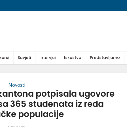
kursi
Savjeti
Intervjui
Iskustva
Predstavljamo
Novosti
kantona potpisala ugovore
sa 365 studenata iz reda
ačke populacije