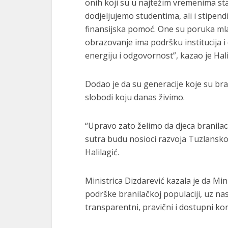
onih koji su u najtežim vremenima st
dodjeljujemo studentima, ali i stipend
finansijska pomoć. One su poruka mlad
obrazovanje ima podršku institucija 
energiju i odgovornost”, kazao je Hali
Dodao je da su generacije koje su bra
slobodi koju danas živimo.
“Upravo zato želimo da djeca branila
sutra budu nosioci razvoja Tuzlansko
Halilagić.
Ministrica Dizdarević kazala je da Mi
podrške branilačkoj populaciji, uz na
transparentni, pravični i dostupni kor