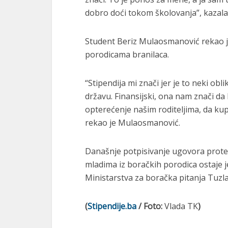
dobro doći tokom školovanja”, kazala
Student Beriz Mulaosmanović rekao je 
porodicama branilaca.
“Stipendija mi znači jer je to neki ob
državu. Finansijski, ona nam znači d
opterećenje našim roditeljima, da kupi
rekao je Mulaosmanović.
Današnje potpisivanje ugovora prote
mladima iz boračkih porodica ostaje 
Ministarstva za boračka pitanja Tuzl
(
Stipendije.ba
/ Foto:
Vlada TK
)