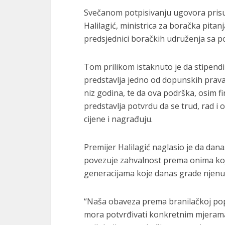
Svečanom potpisivanju ugovora prisu
Halilagić, ministrica za boračka pit
predsjednici boračkih udruženja sa 
Tom prilikom istaknuto je da stipendi
predstavlja jedno od dopunskih prav
niz godina, te da ova podrška, osim 
predstavlja potvrdu da se trud, rad i
cijene i nagrađuju.
Premijer Halilagić naglasio je da da
povezuje zahvalnost prema onima koj
generacijama koje danas grade njenu
“Naša obaveza prema branilačkoj popu
mora potvrđivati konkretnim mjera