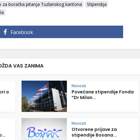
o za boračka pitanja Tuzlanskog kantona
Stipendija
la
Facebook
ŽDA VAS ZANIMA
Novosti
ori o
Povećane stipendije Fonda
“Dr Milan...
Novosti
Otvorene prijave za
...
stipendije Bosana...