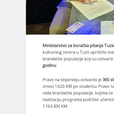
Ministarstvo za boračka pitanja Tuz
kulturnog centra u Tuzli upriličilo s
branilačke populacije koji su ostvaril
godinu
.
Pravo na stipendiju ostvarilo je
365 s
iznosi 1.620 KM po studentu. Pravo na 
reda branilačke populacije, kojima će 
realizaciju programa podrške učenici
1.163.430 KM.