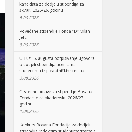
kandidata za dodjelu stipendija za
šk./ak. 2025/26. godinu
5.08.2026.
Povećane stipendije Fonda “Dr Milan
Jelić”
3.08.2026.
U Tuzli 5. augusta potpisivanje ugovora
o dodjeli stipendija učenicima i
studentima iz povratničkih sredina
3.08.2026.
Otvorene prijave za stipendije Bosana
Fondacije za akademsku 2026/27.
godinu
1.08.2026.
Konkurs Bosana Fondacije za dodjelu
stipendija redovnim studentima/icama s