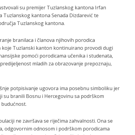
stvovali su premijer Tuzlanskog kantona Irfan
anja Tuzlanskog kantona Senada Dizdarević te
područja Tuzlanskog kantona.
ranje branilaca i članova njihovih porodica
a koje Tuzlanski kanton kontinuirano provodi dugi
finansijske pomoći porodicama učenika i studenata,
 opredijeljenost mladih za obrazovanje prepoznaju,
našnje potpisivanje ugovora ima posebnu simboliku jer
i su branili Bosnu i Hercegovinu sa podrškom
 budućnost.
laciji ne završava se riječima zahvalnosti. Ona se
ma, odgovornim odnosom i podrškom porodicama