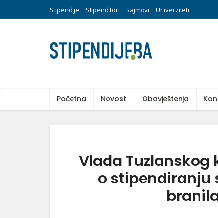
Stipendije
Stipenditori
Sajmovi
Univerziteti
Početna
Novosti
Obavještenja
Kon
Vlada Tuzlanskog 
o stipendiranju 
branil