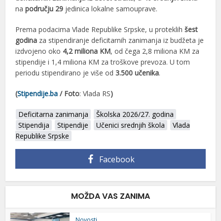
na
području 29
jedinica lokalne samouprave.
Prema podacima Vlade Republike Srpske, u proteklih
šest
godina
za stipendiranje deficitarnih zanimanja iz budžeta je
izdvojeno oko
4,2 miliona KM
, od čega 2,8 miliona KM za
stipendije i 1,4 miliona KM za troškove prevoza. U tom
periodu stipendirano je više od
3.500 učenika
.
(
Stipendije.ba
/ Foto
: Vlada RS
)
Deficitarna zanimanja
Školska 2026/27. godina
Stipendija
Stipendije
Učenici srednjih škola
Vlada
Republike Srpske
Facebook
MOŽDA VAS ZANIMA
Novosti