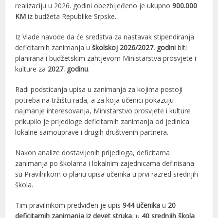
realizaciju u 2026. godini obezbijeđeno je ukupno
900.000
KM
iz budžeta Republike Srpske.
Iz Vlade navode da će sredstva za nastavak stipendiranja
deficitarnih zanimanja u
školskoj 2026/2027. godini
biti
planirana i budžetskim zahtjevom Ministarstva prosvjete i
kulture za
2027. godinu
.
Radi podsticanja upisa u zanimanja za kojima postoji
potreba na tržištu rada, a za koja učenici pokazuju
najmanje interesovanja, Ministarstvo prosvjete i kulture
prikupilo je prijedloge deficitarnih zanimanja od jedinica
lokalne samouprave i drugih društvenih partnera.
Nakon analize dostavljenih prijedloga, deficitarna
zanimanja po školama i lokalnim zajednicama definisana
su Pravilnikom o planu upisa učenika u prvi razred srednjih
škola.
Tim pravilnikom predviđen je upis
944 učenika
u
20
deficitarnih zanimanja iz devet struka
, u
40 srednjih škola