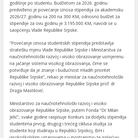
godišnje po studentu. Budžetom za 2026. godinu
predviđeno je povećanje iznosa stipendija za akademsku
2026/27. godinu sa 200 na 300 KM, odnosno budžet za
stipendije za ovu godinu je 3.195.000 KM, navodi se u
saopćenju Vlade Republike Srpske.
“Povećanje iznosa studentskih stipendija predstavlja
stratešku mjeru Vlade Republike Srpske i Ministarstva za
naučnotehnološki razvoj i visoko obrazovanje usmjerenu
na jačanje sistema visokog obrazovanja, čime se
potvrđuje da je znanje i budućnost mladih prioritet
Republike Srpske”, rekao je ministar za naučnotehnološki
razvoj i visoko obrazovanje Republike Srpske prof. dr
Draga Mastilović.
Ministarstvo za naučnotehnološki razvoj i visoko
obrazovanje Republike Srpske, putem Fonda “Dr Milan
Jelić”, svake godine raspisuje Konkurs za dodjelu stipendija
studentima prvog, drugog i trećeg ciklusa studija za
studente koji studiraju u Republici Srpskoj, BiH i
visokoškolskim ustanovama u inostranstvu te isplaćuju