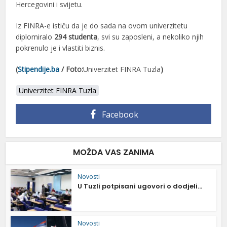
Hercegovini i svijetu.
Iz FINRA-e ističu da je do sada na ovom univerzitetu
diplomiralo
294 studenta
, svi su zaposleni, a nekoliko njih
pokrenulo je i vlastiti biznis.
(
Stipendije.ba
/ Foto:
Univerzitet FINRA Tuzla
)
Univerzitet FINRA Tuzla
Facebook
MOŽDA VAS ZANIMA
Novosti
U Tuzli potpisani ugovori o dodjeli...
Novosti