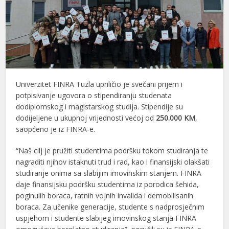
Univerzitet FINRA Tuzla upriličio je svečani prijem i
potpisivanje ugovora o stipendiranju studenata
dodiplomskog i magistarskog studija. Stipendije su
dodijeljene u ukupnoj vrijednosti većoj od
250.000 KM
,
saopćeno je iz FINRA-e.
“Naš cilj je pružiti studentima podršku tokom studiranja te
nagraditi njihov istaknuti trud i rad, kao i finansijski olakšati
studiranje onima sa slabijim imovinskim stanjem. FINRA
daje finansijsku podršku studentima iz porodica šehida,
poginulih boraca, ratnih vojnih invalida i demobilisanih
boraca. Za učenike generacije, studente s nadprosječnim
uspjehom i studente slabijeg imovinskog stanja FINRA