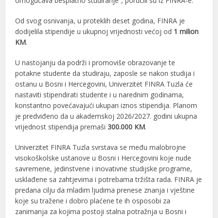
omogućava besplatno studiranje”, poručili su iz FINRA-e.
Od svog osnivanja, u proteklih deset godina, FINRA je
dodijelila stipendije u ukupnoj vrijednosti većoj od
1 milion
KM
.
U nastojanju da podrži i promoviše obrazovanje te
potakne studente da studiraju, zaposle se nakon studija i
ostanu u Bosni i Hercegovini, Univerzitet FINRA Tuzla će
nastaviti stipendirati studente i u narednim godinama,
konstantno povećavajući ukupan iznos stipendija. Planom
je predviđeno da u akademskoj 2026/2027. godini ukupna
vrijednost stipendija premaši
300.000 KM
.
Univerzitet FINRA Tuzla svrstava se među malobrojne
visokoškolske ustanove u Bosni i Hercegovini koje nude
savremene, jedinstvene i inovativne studijske programe,
usklađene sa zahtjevima i potrebama tržišta rada. FINRA je
predana cilju da mladim ljudima prenese znanja i vještine
koje su tražene i dobro plaćene te ih osposobi za
zanimanja za kojima postoji stalna potražnja u Bosni i