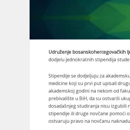
Udruženje bosanskohercegovačkih lj
dodjelu jednokratnih stipendija stud
Stipendije se dodjeljuju za akademsku
medicine koji su prvi put upisali drugu
akademskoj godini na nekom od fakult
prebivalište u BiH, da su ostvarili uk
dosadašnjeg studiranja nisu izgubili 
stipendije ili druge novčane pomoći od 
ostvaruju pravo na novčanu naknad