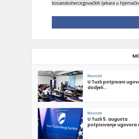
bosanskohercegovačkih ljekara u Njemačk
MO
Novosti
U Tuzli potpisani ugov
dodjeli...
Novosti
U Tuzli 5. augusta
potpisivanje ugovora o