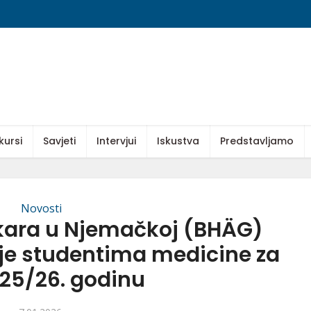
kursi
Savjeti
Intervjui
Iskustva
Predstavljamo
Novosti
ekara u Njemačkoj (BHÄG)
ije studentima medicine za
025/26. godinu