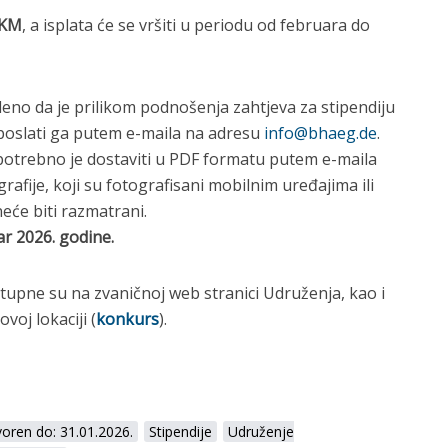
 KM
, a isplata će se vršiti u periodu od februara do
eno da je prilikom podnošenja zahtjeva za stipendiju
 poslati ga putem e-maila na adresu
info@bhaeg.de
.
otrebno je dostaviti u PDF formatu putem e-maila
afije, koji su fotografisani mobilnim uređajima ili
eće biti razmatrani.
ar 2026. godine.
tupne su na zvaničnoj web stranici Udruženja, kao i
oj lokaciji (
konkurs
).
oren do: 31.01.2026.
Stipendije
Udruženje