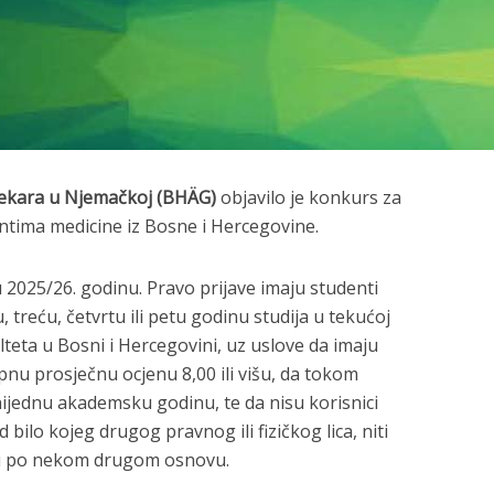
ekara u Njemačkoj (BHÄG)
objavilo je konkurs za
entima medicine iz Bosne i Hercegovine.
 2025/26. godinu. Pravo prijave imaju studenti
, treću, četvrtu ili petu godinu studija u tekućoj
eta u Bosni i Hercegovini, uz uslove da imaju
upnu prosječnu ocjenu 8,00 ili višu, da tokom
nijednu akademsku godinu, te da nisu korisnici
bilo kojeg drugog pravnog ili fizičkog lica, niti
u po nekom drugom osnovu.