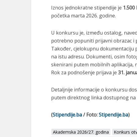
Iznos jednokratne stipendije je
1.500
početka marta 2026. godine.
U konkursu je, između ostalog, naved
potrebno popuniti prijavni obrazac i
Također, cjelokupnu dokumentaciju p
na istu adresu. Dokumenti, osim fotogr
skenirani putem mobilnih aplikacija, n
Rok za podnošenje prijava je
31. janu
Detaljnije informacije o konkursu dos
putem direktnog linka dostupnog na ov
(
Stipendije.ba
/ Foto:
Stipendije.ba
)
Akademska 2026/27. godina
Konkurs otv