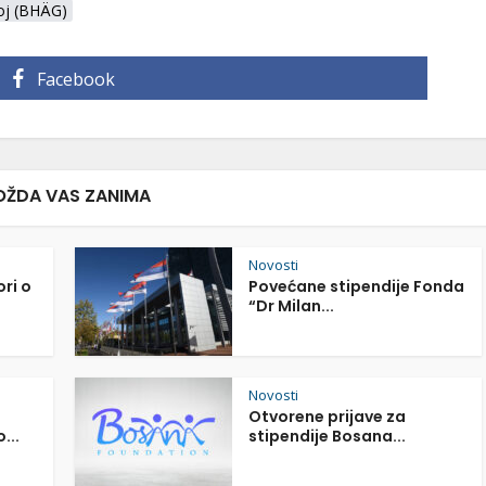
oj (BHÄG)
Facebook
ŽDA VAS ZANIMA
Novosti
ori o
Povećane stipendije Fonda
“Dr Milan...
Novosti
Otvorene prijave za
...
stipendije Bosana...