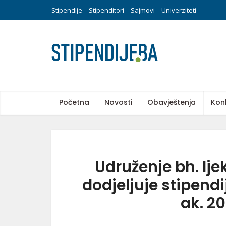
Stipendije
Stipenditori
Sajmovi
Univerziteti
Početna
Novosti
Obavještenja
Kon
Udruženje bh. lj
dodjeljuje stipend
ak. 2