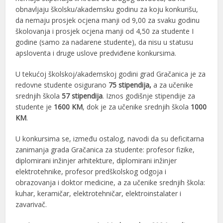
obnavljaju školsku/akademsku godinu za koju konkurišu,
da nemaju prosjek ocjena manji od 9,00 za svaku godinu
školovanja i prosjek ocjena manji od 4,50 za studente I
godine (samo za nadarene studente), da nisu u statusu
apsloventa i druge uslove predviđene konkursima.
U tekućoj školskoj/akademskoj godini grad Gračanica je za
redovne studente osigurano
75
stipendija,
a za učenike
srednjih škola
57 stipendija
. Iznos godišnje stipendije za
studente je
1600 KM
, dok je za učenike srednjih škola
1000
KM
.
U konkursima se, između ostalog, navodi da su deficitarna
zanimanja grada Gračanica za studente: profesor fizike,
diplomirani inžinjer arhitekture, diplomirani inžinjer
elektrotehnike, profesor predškolskog odgoja i
obrazovanja i doktor medicine, a za učenike srednjih škola:
kuhar, keramičar, elektrotehničar, elektroinstalater i
zavarivač.