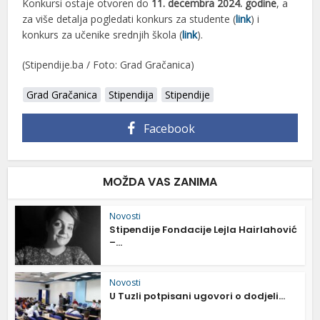
Konkursi ostaje otvoren do
11. decembra 2024. godine
, a
za više detalja pogledati konkurs za studente (
link
) i
konkurs za učenike srednjih škola (
link
).
(Stipendije.ba / Foto: Grad Gračanica)
Grad Gračanica
Stipendija
Stipendije
Facebook
MOŽDA VAS ZANIMA
Novosti
Stipendije Fondacije Lejla Hairlahović
–...
Novosti
U Tuzli potpisani ugovori o dodjeli...