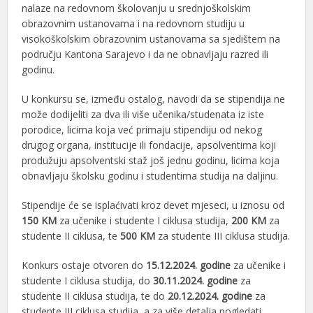
nalaze na redovnom školovanju u srednjoškolskim
obrazovnim ustanovama i na redovnom studiju u
visokoškolskim obrazovnim ustanovama sa sjedištem na
području Kantona Sarajevo i da ne obnavljaju razred ili
godinu.
U konkursu se, između ostalog, navodi da se stipendija ne
može dodijeliti za dva ili više učenika/studenata iz iste
porodice, licima koja već primaju stipendiju od nekog
drugog organa, institucije ili fondacije, apsolventima koji
produžuju apsolventski staž još jednu godinu, licima koja
obnavljaju školsku godinu i studentima studija na daljinu.
Stipendije će se isplaćivati kroz devet mjeseci, u iznosu od
150 KM
za učenike i studente I ciklusa studija,
200 KM
za
studente II ciklusa, te
500 KM
za studente III ciklusa studija.
Konkurs ostaje otvoren do
15.12.2024. godine
za učenike i
studente I ciklusa studija, do
30.11.2024. godine
za
studente II ciklusa studija, te do
20.12.2024. godine
za
studente III ciklusa studija, a za više detalja pogledati