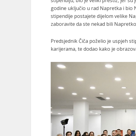
stipendiju, bio je veliki prestiž, jer su
godine uključio u rad Napretka i bio
stipendije postajete dijelom velike Na
zaboravite da ste nekad bili Napretkovi
Predsjednik Čiča poželio je uspjeh st
karijerama, te dodao kako je obrazov