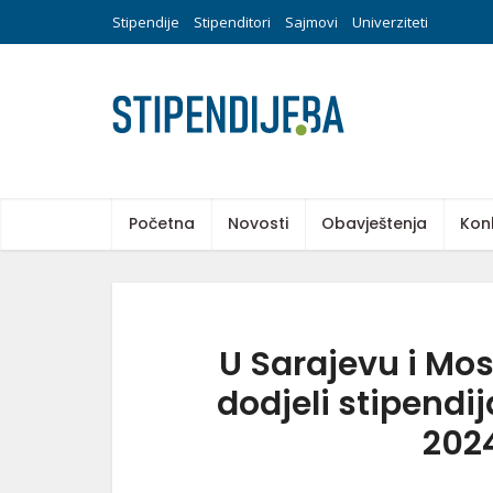
Stipendije
Stipenditori
Sajmovi
Univerziteti
Početna
Novosti
Obavještenja
Kon
U Sarajevu i Mos
dodjeli stipendi
202