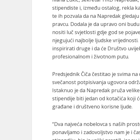
stipendiste i, između ostalog, rekla ka
te ih pozvala da na Napredak gledaju k
pravcu. Dodala je da upravo oni budu ti
nositi luč svjetlosti gdje god se pojav
njegujući najbolje ljudske vrijednosti.
inspirirati druge i da će Društvo uvij
profesionalnom i životnom putu.
Predsjednik Čiča čestitao je svima na d
svečanost potpisivanja ugovora održa
Istaknuo je da Napredak pruža velik
stipendije biti jedan od kotačića koj
građane i društveno korisne ljude.
“Dva najveća nobelovca s naših prostor
ponavljamo i zadovoljstvo nam je i čas