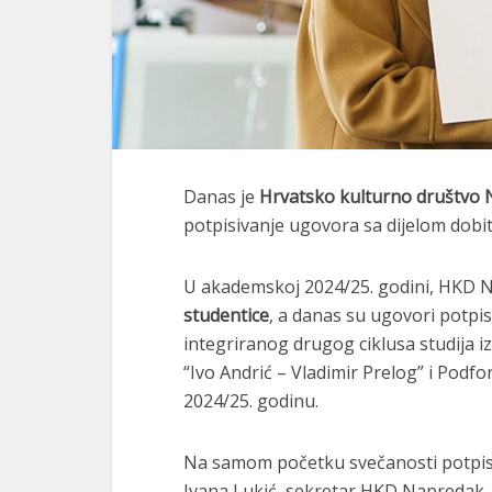
Danas je
Hrvatsko kulturno društvo
potpisivanje ugovora sa dijelom dobit
U akademskoj 2024/25. godini, HKD 
studentice
, a danas su ugovori potpi
integriranog drugog ciklusa studija i
“Ivo Andrić – Vladimir Prelog” i Podfo
2024/25. godinu.
Na samom početku svečanosti potpisi
Ivana Lukić, sekretar HKD Napredak, k