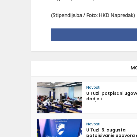
(Stipendije.ba / Foto: HKD Napredak)
MO
Novosti
U Tuzli potpisani ugov
dodjeli...
Novosti
U Tuzli 5. augusta
potpisivanje ugovora o