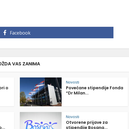
Facebook
ŽDA VAS ZANIMA
Novosti
ori o
Povećane stipendije Fonda
“Dr Milan...
Novosti
Otvorene prijave za
...
stipendije Bosana...