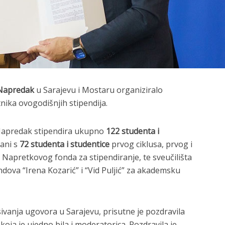
 Napredak
u Sarajevu i Mostaru organiziralo
nika ovogodišnjih stipendija.
Napredak stipendira ukupno
122 studenta i
sani s
72 studenta i studentice
prvog ciklusa, prvog i
z Napretkovog fonda za stipendiranje, te sveučilišta
ndova “Irena Kozarić” i “Vid Puljić” za akademsku
vanja ugovora u Sarajevu, prisutne je pozdravila
oja je ujedno bila i moderatorica. Pozdravila je