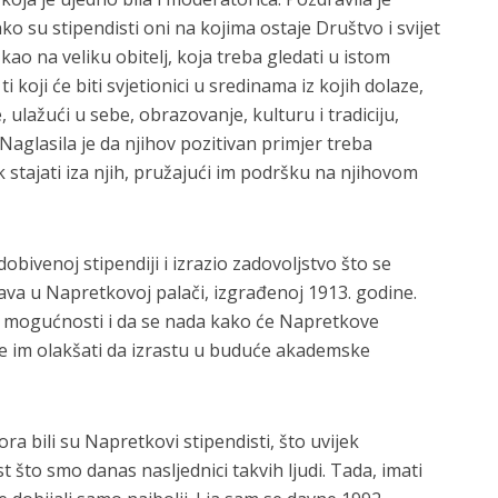
ko su stipendisti oni na kojima ostaje Društvo i svijet
ao na veliku obitelj, koja treba gledati u istom
 koji će biti svjetionici u sredinama iz kojih dolaze,
e, ulažući u sebe, obrazovanje, kulturu i tradiciju,
 Naglasila je da njihov pozitivan primjer treba
ek stajati iza njih, pružajući im podršku na njihovom
obivenoj stipendiji i izrazio zadovoljstvo što se
va u Napretkovoj palači, izgrađenoj 1913. godine.
e mogućnosti i da se nada kako će Napretkove
i će im olakšati da izrastu u buduće akademske
a bili su Napretkovi stipendisti, što uvijek
t što smo danas nasljednici takvih ljudi. Tada, imati