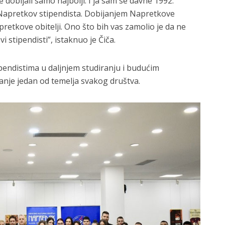
 je dobijali samo najbolji. I ja sam se davne 1992.
 Napretkov stipendista. Dobijanjem Napretkove
pretkove obitelji. Ono što bih vas zamolio je da ne
 stipendisti”, istaknuo je Čiča.
ipendistima u daljnjem studiranju i budućim
anje jedan od temelja svakog društva.