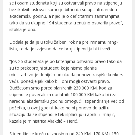
se i osam studenata koji su ostvarivali pravo na stipendiju
bez ikakvih uslova i samo je bitno da su upisali narednu
akademsku godinu, a riječ je o deficitarnim zanimanjima,
tako da su ukupno 194 studenta trenutno ostvarila pravo”,
istakla je ona.
Dodala je da je u toku žalbeni rok na preliminarnu rang-
listu, te da je izvjesno da će broj stipendija biti i veći.
“Još 26 studenata je po kriterijima ostvarilo pravo tako da
su to prekobrojni studenti koje nismo planirali i
ministartsvo je donijelo odluku da ponovo raspiše konkurs
već u ponedjeljak kako bi i oni mogli ostvariti pravo.
Budžetom smo pored planiranih 230.000 KM, kod za
stipendije povećali za dodatnih 100.000 KM kako bi i za
narednu akademsku godinu omogućili stipendiranje već od
početka, u ovoj godini, kako ne bi ponovo dolazili u
situaciju da se stipendije tek isplaćuju u aprilu ili maju”,
kazala je ministrica Aliakdić – Herić.
Stipendije se kreću u iznosima od 240 KM, 170 KM i 150