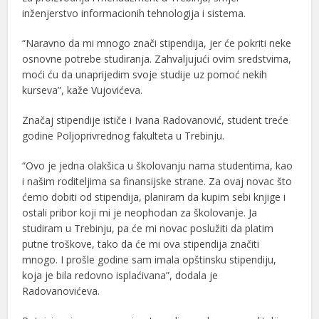
inženjerstvo informacionih tehnologija i sistema.
“Naravno da mi mnogo znači stipendija, jer će pokriti neke
osnovne potrebe studiranja. Zahvaljujući ovim sredstvima,
moći ću da unaprijedim svoje studije uz pomoć nekih
kurseva”, kaže Vujovićeva.
Značaj stipendije ističe i Ivana Radovanović, student treće
godine Poljoprivrednog fakulteta u Trebinju.
“Ovo je jedna olakšica u školovanju nama studentima, kao
i našim roditeljima sa finansijske strane. Za ovaj novac što
ćemo dobiti od stipendija, planiram da kupim sebi knjige i
ostali pribor koji mi je neophodan za školovanje. Ja
studiram u Trebinju, pa će mi novac poslužiti da platim
putne troškove, tako da će mi ova stipendija značiti
mnogo. I prošle godine sam imala opštinsku stipendiju,
koja je bila redovno isplaćivana”, dodala je
Radovanovićeva.