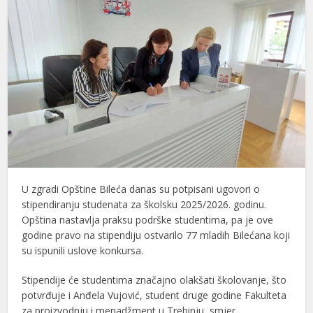
U zgradi Opštine Bileća danas su potpisani ugovori o
stipendiranju studenata za školsku 2025/2026. godinu.
Opština nastavlja praksu podrške studentima, pa je ove
godine pravo na stipendiju ostvarilo 77 mladih Bilećana koji
su ispunili uslove konkursa.
Stipendije će studentima značajno olakšati školovanje, što
potvrđuje i Anđela Vujović, student druge godine Fakulteta
za proizvodnju i menadžment u Trebinju, smjer