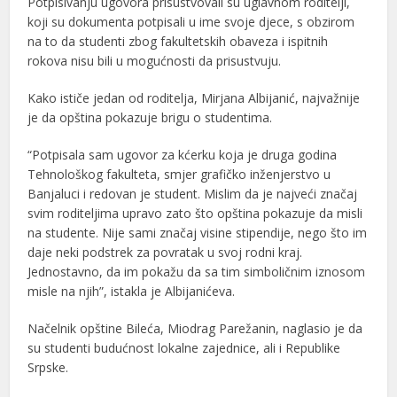
Potpisivanju ugovora prisustvovali su uglavnom roditelji,
koji su dokumenta potpisali u ime svoje djece, s obzirom
na to da studenti zbog fakultetskih obaveza i ispitnih
rokova nisu bili u mogućnosti da prisustvuju.
Kako ističe jedan od roditelja, Mirjana Albijanić, najvažnije
je da opština pokazuje brigu o studentima.
“Potpisala sam ugovor za kćerku koja je druga godina
Tehnološkog fakulteta, smjer grafičko inženjerstvo u
Banjaluci i redovan je student. Mislim da je najveći značaj
svim roditeljima upravo zato što opština pokazuje da misli
na studente. Nije sami značaj visine stipendije, nego što im
daje neki podstrek za povratak u svoj rodni kraj.
Jednostavno, da im pokažu da sa tim simboličnim iznosom
misle na njih”, istakla je Albijanićeva.
Načelnik opštine Bileća, Miodrag Parežanin, naglasio je da
su studenti budućnost lokalne zajednice, ali i Republike
Srpske.