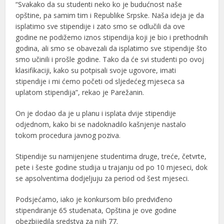
“Svakako da su studenti neko ko je budućnost naše
opštine, pa samim tim i Republike Srpske. Naša ideja je da
isplatimo sve stipendije i zato smo se odlučili da ove
godine ne podižemo iznos stipendija koji je bio i prethodnih
godina, ali smo se obavezali da isplatimo sve stipendije što
smo učinili i prošle godine. Tako da će svi studenti po ovoj
klasifikaciji, kako su potpisali svoje ugovore, imati
stipendije i mi ćemo početi od sljedećeg mjeseca sa
uplatom stipendija”, rekao je Parežanin.
On je dodao da je u planu i isplata dvije stipendije
odjednom, kako bi se nadoknadilo kašnjenje nastalo
tokom procedura javnog poziva.
Stipendije su namijenjene studentima druge, treće, četvrte,
pete i šeste godine studija u trajanju od po 10 mjeseci, dok
se apsolventima dodjeljuju za period od šest mjeseci.
Podsjećamo, iako je konkursom bilo predviđeno
stipendiranje 65 studenata, Opština je ove godine
obezbijedila sredstva za njih 77.