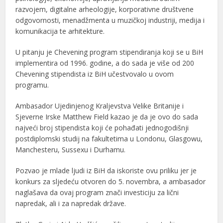
razvojem, digitalne arheologije, korporativne društvene
odgovornosti, menadžmenta u muzičkoj industriji, medija i
komunikacija te arhitekture.
U pitanju je Chevening program stipendiranja koji se u BiH
implementira od 1996. godine, a do sada je više od 200
Chevening stipendista iz BiH učestvovalo u ovom
programu.
Ambasador Ujedinjenog Kraljevstva Velike Britanije i
Sjeverne Irske Matthew Field kazao je da je ovo do sada
najveći broj stipendista koji će pohađati jednogodišnji
postdiplomski studij na fakultetima u Londonu, Glasgowu,
Manchesteru, Sussexu i Durhamu.
Pozvao je mlade ljudi iz BiH da iskoriste ovu priliku jer je
konkurs za sljedeću otvoren do 5. novembra, a ambasador
naglašava da ovaj program znači investiciju za lični
napredak, ali i za napredak države.