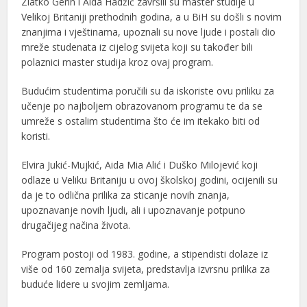
Zlatko Gerin i Aida Hadžić završili su master studije u
Velikoj Britaniji prethodnih godina, a u BiH su došli s novim
znanjima i vještinama, upoznali su nove ljude i postali dio
mreže studenata iz cijelog svijeta koji su također bili
polaznici master studija kroz ovaj program.
Budućim studentima poručili su da iskoriste ovu priliku za
učenje po najboljem obrazovanom programu te da se
umreže s ostalim studentima što će im itekako biti od
koristi.
Elvira Jukić-Mujkić, Aida Mia Alić i Duško Milojević koji
odlaze u Veliku Britaniju u ovoj školskoj godini, ocijenili su
da je to odlična prilika za sticanje novih znanja,
upoznavanje novih ljudi, ali i upoznavanje potpuno
drugačijeg načina života.
Program postoji od 1983. godine, a stipendisti dolaze iz
više od 160 zemalja svijeta, predstavlja izvrsnu prilika za
buduće lidere u svojim zemljama.