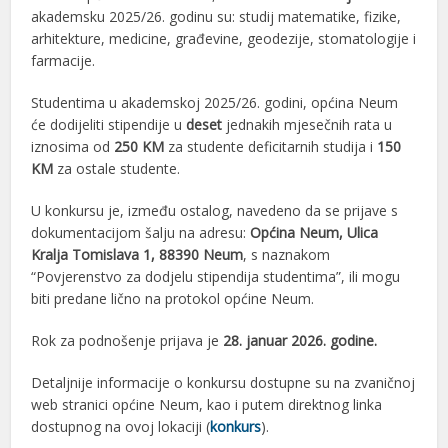
akademsku 2025/26. godinu su: studij matematike, fizike,
arhitekture, medicine, građevine, geodezije, stomatologije i
farmacije.
Studentima u akademskoj 2025/26. godini, općina Neum
će dodijeliti stipendije u
deset
jednakih mjesečnih rata u
iznosima od
250 KM
za studente deficitarnih studija i
150
KM
za ostale studente.
U konkursu je, između ostalog, navedeno da se prijave s
dokumentacijom šalju na adresu:
Općina Neum, Ulica
Kralja Tomislava 1, 88390 Neum
, s naznakom
“Povjerenstvo za dodjelu stipendija studentima”, ili mogu
biti predane lično na protokol općine Neum.
Rok za podnošenje prijava je
28. januar 2026. godine.
Detaljnije informacije o konkursu dostupne su na zvaničnoj
web stranici općine Neum, kao i putem direktnog linka
dostupnog na ovoj lokaciji (
konkurs
).