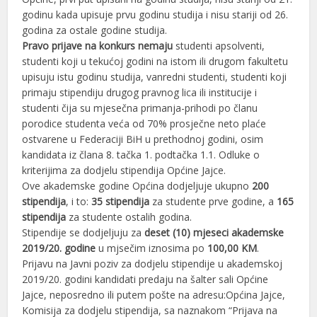
godinu kada upisuje prvu godinu studija i nisu stariji od 26.
godina za ostale godine studija.
Pravo prijave na konkurs nemaju
studenti apsolventi,
studenti koji u tekućoj godini na istom ili drugom fakultetu
upisuju istu godinu studija, vanredni studenti, studenti koji
primaju stipendiju drugog pravnog lica ili institucije i
studenti čija su mjesečna primanja-prihodi po članu
porodice studenta veća od 70% prosječne neto plaće
ostvarene u Federaciji BiH u prethodnoj godini, osim
kandidata iz člana 8. tačka 1. podtačka 1.1. Odluke o
kriterijima za dodjelu stipendija Općine Jajce.
Ove akademske godine Općina dodjeljuje ukupno
200
stipendija
, i to:
35 stipendija
za studente prve godine, a
165
stipendija
za studente ostalih godina.
Stipendije se dodjeljuju za
deset (10) mjeseci akademske
2019/20. godine
u mjsečim iznosima po
100,00 KM
.
Prijavu na Javni poziv za dodjelu stipendije u akademskoj
2019/20. godini kandidati predaju na šalter sali Općine
Jajce, neposredno ili putem pošte na adresu:Općina Jajce,
Komisija za dodjelu stipendija, sa naznakom “Prijava na