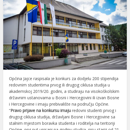
Općina Jajce raspisala je konkurs za dodjelu 200 stipendija
redovnim studentima prvog ili drugog ciklusa studija u
akademskoj 2019/20. godini, a studiraju na visokoškolskim
državnim ustanovama u Bosni i Hercegovini ili izvan Bosne
i Hercegovine i imaju prebivalište na području Općine.
”
Pravo prijave na konkursu imaju
redovni studenti prvog i
drugog ciklusa studija, državljani Bosne i Hercegovine sa
stalnim mjestom boravka studenta i roditelja na teritoriji
Općine, prvi put upisani na godinu studija, nisu stariji od 21.