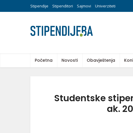
Stipendije
Stipenditori
Sajmovi
Univerziteti
Početna
Novosti
Obavještenja
Kon
Studentske stipen
ak. 2