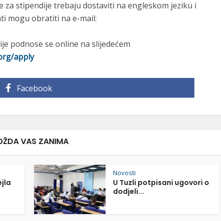
e za stipendije trebaju dostaviti na engleskom jeziku i
ati mogu obratiti na e-mail:
ije podnose se online na slijedećem
org/apply
Facebook
ŽDA VAS ZANIMA
Novosti
ejla
U Tuzli potpisani ugovori o
dodjeli...