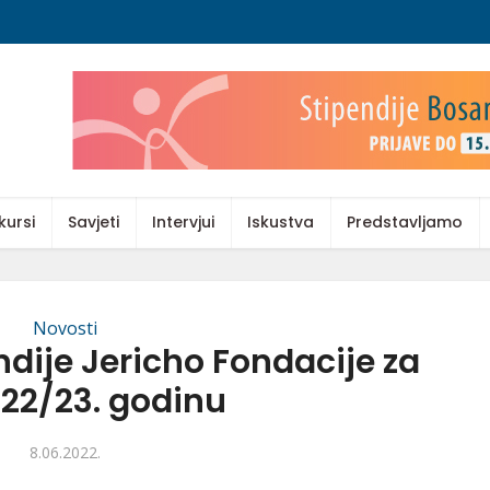
kursi
Savjeti
Intervjui
Iskustva
Predstavljamo
Novosti
dije Jericho Fondacije za
022/23. godinu
8.06.2022.