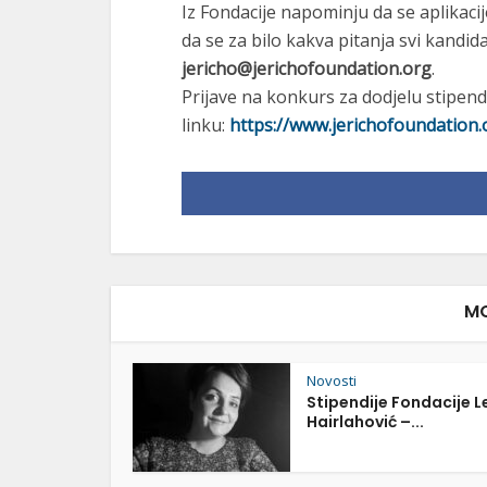
Iz Fondacije napominju da se aplikacij
da se za bilo kakva pitanja svi kandid
jericho@jerichofoundation.org
.
Prijave na konkurs za dodjelu stipend
linku:
https://www.jerichofoundation.
MO
Novosti
Stipendije Fondacije L
Hairlahović –...