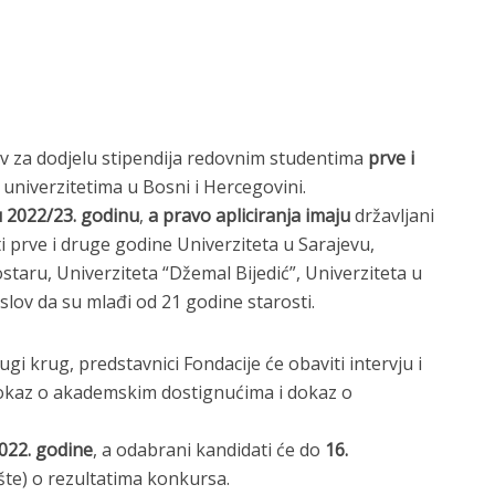
oziv za dodjelu stipendija redovnim studentima
prve i
 univerzitetima u Bosni i Hercegovini.
u 2022/23. godinu
,
a pravo apliciranja imaju
državljani
 prve i druge godine Univerziteta u Sarajevu,
ostaru, Univerziteta “Džemal Bijedić”, Univerziteta u
uslov da su mlađi od 21 godine starosti.
gi krug, predstavnici Fondacije će obaviti intervju i
dokaz o akademskim dostignućima i dokaz o
 2022. godine
, a odabrani kandidati će do
16.
šte) o rezultatima konkursa.