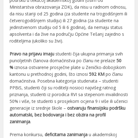
podršku u tekućoj akademskoj godini (osim od
Ministarstva obrazovanja ZDK), da nisu u radnom odnosu,
da nisu stariji od 25 godina (za studente na trogodišnjem ili
četverogodišnjem studiju) ili 27 godina (za studente na
jedinstvenom studiju od 5 ili 6 godina), da nemaju status
apsolventa i da žive na području Općine Tešanj zajedno s
roditeljima (ukoliko su živi).
Pravo na prijavu imaju
studenti čija ukupna primanja svih
punoljetnih članova domaćinstva po članu ne prelaze
50
%
iznosa ostvarene prosječne plate u Zeničko-dobojskom
kantonu u prethodnoj godini, što iznosi
592 KM
po članu
domaćinstva. Posebna kategorija studenata – studenti
PPBiS, studenti čiji su roditelji nosioci najvišeg ratnog
priznanja, studenti iz porodica RVI sa stepenom invalidnosti
50% i više, te studenti s prosjekom ocjena 9 i više ili učenici
generacije iz srednje škole –
ostvaruju finansijsku podršku
automatski, bez bodovanja i bez obzira na profil
zanimanja
.
Prema konkursu,
deficitarna zanimanja
u akademskoj