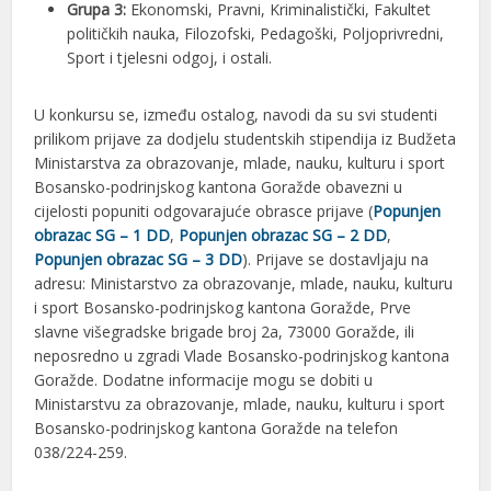
Grupa 3:
Ekonomski, Pravni, Kriminalistički, Fakultet
političkih nauka, Filozofski, Pedagoški, Poljoprivredni,
Sport i tjelesni odgoj, i ostali.
U konkursu se, između ostalog, navodi da su svi studenti
prilikom prijave za dodjelu studentskih stipendija iz Budžeta
Ministarstva za obrazovanje, mlade, nauku, kulturu i sport
Bosansko-podrinjskog kantona Goražde obavezni u
cijelosti popuniti odgovarajuće obrasce prijave (
Popunjen
obrazac SG – 1 DD
,
Popunjen obrazac SG – 2 DD
,
Popunjen obrazac SG – 3 DD
). Prijave se dostavljaju na
adresu: Ministarstvo za obrazovanje, mlade, nauku, kulturu
i sport Bosansko-podrinjskog kantona Goražde, Prve
slavne višegradske brigade broj 2a, 73000 Goražde, ili
neposredno u zgradi Vlade Bosansko-podrinjskog kantona
Goražde. Dodatne informacije mogu se dobiti u
Ministarstvu za obrazovanje, mlade, nauku, kulturu i sport
Bosansko-podrinjskog kantona Goražde na telefon
038/224-259.