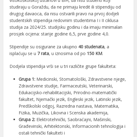
visokoškolskoj ustanovi u BiH, da nisu studenti koji
studiraju u Goraždu, da ne primaju kredit ili stipendiju od
drugog davaoca, da nisu ostvarili pravo na prvoj dodjeli
studentskih stipendija redovnim studentima I i II ciklusa
studija za 2024/25. studijsku godinu i da imaju minimalan
prosjek ocjena: starije godine 6,5, prve godine 4,0.
Stipendije su osigurane za ukupno
40 studenata
, a
isplaćuju se u
7 rata
, u iznosima od po
150 KM
.
Dodjela stipendija vrši se u tri različite grupe fakulteta:
Grupa 1:
Medicinski, Stomatološki, Zdravstvene njege,
Zdravstvene studije, Farmaceutski, Veterinarski,
Edukacijsko-rehabilitacijski, Prirodno-matematički
fakultet, Njemački jezik, Engleski jezik, Latinski jezik,
Predškolski odgoj, Razredna nastava, Matematika,
Fizika, Muzička, Likovna i Scenska akademija,
Grupa 2:
Elektrotehnički, Saobraćajni, Mašinski,
Građevinski, Arhitektonski, Informacionih tehnologija i
ostali tehnički fakulteti i