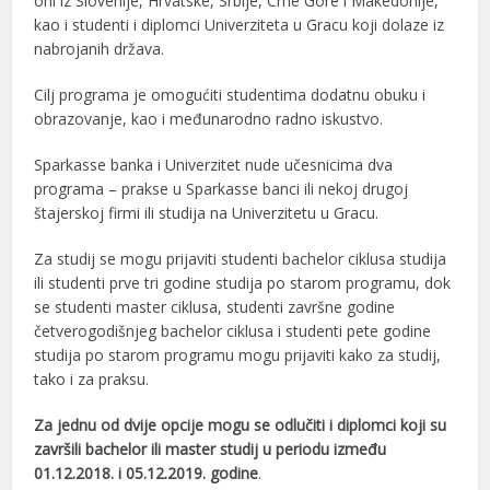
oni iz Slovenije, Hrvatske, Srbije, Crne Gore i Makedonije,
kao i studenti i diplomci Univerziteta u Gracu koji dolaze iz
nabrojanih država.
Cilj programa je omogućiti studentima dodatnu obuku i
obrazovanje, kao i međunarodno radno iskustvo.
Sparkasse banka i Univerzitet nude učesnicima dva
programa – prakse u Sparkasse banci ili nekoj drugoj
štajerskoj firmi ili studija na Univerzitetu u Gracu.
Za studij se mogu prijaviti studenti bachelor ciklusa studija
ili studenti prve tri godine studija po starom programu, dok
se studenti master ciklusa, studenti završne godine
četverogodišnjeg bachelor ciklusa i studenti pete godine
studija po starom programu mogu prijaviti kako za studij,
tako i za praksu.
Za jednu od dvije opcije mogu se odlučiti i diplomci koji su
završili bachelor ili master studij u periodu između
01.12.2018. i 05.12.2019. godine
.