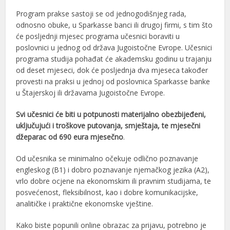
Program prakse sastoji se od jednogodišnjeg rada,
odnosno obuke, u Sparkasse banci ili drugoj firmi, s tim što
će posljednji mjesec programa učesnici boraviti u
poslovnici u jednog od država Jugoistočne Evrope. Učesnici
programa studija pohađat će akademsku godinu u trajanju
od deset mjeseci, dok će posljednja dva mjeseca također
provesti na praksi u jednoj od poslovnica Sparkasse banke
u Štajerskoj ili državama Jugoistočne Evrope.
Svi učesnici će biti u potpunosti materijalno obezbijeđeni,
uključujući i troškove putovanja, smještaja, te mjesečni
džeparac od 690 eura mjesečno
.
Od učesnika se minimalno očekuje odlično poznavanje
engleskog (B1) i dobro poznavanje njemačkog jezika (A2),
vrlo dobre ocjene na ekonomskim ili pravnim studijama, te
posvećenost, fleksibilnost, kao i dobre komunikacijske,
analitičke i praktične ekonomske vještine.
Kako biste popunili online obrazac za prijavu, potrebno je