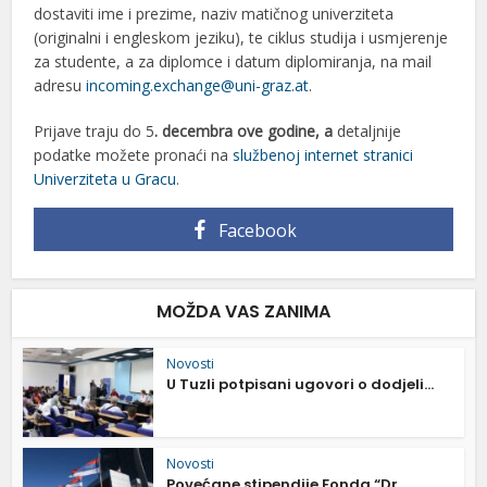
dostaviti ime i prezime, naziv matičnog univerziteta
(originalni i engleskom jeziku), te ciklus studija i usmjerenje
za studente, a za diplomce i datum diplomiranja, na mail
adresu
incoming.exchange@uni-graz.at
.
Prijave traju do 5
. decembra ove godine
,
a
detaljnije
podatke možete pronaći na
službenoj internet stranici
Univerziteta u Gracu
.
Facebook
MOŽDA VAS ZANIMA
Novosti
U Tuzli potpisani ugovori o dodjeli...
Novosti
Povećane stipendije Fonda “Dr