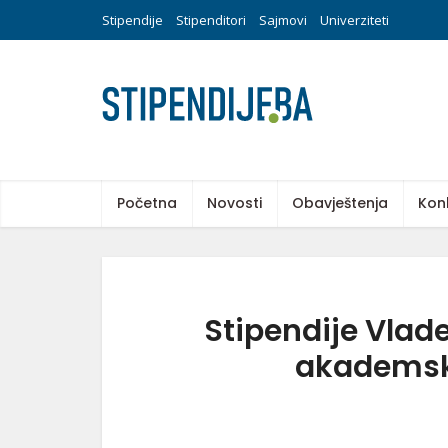
Stipendije
Stipenditori
Sajmovi
Univerziteti
Početna
Novosti
Obavještenja
Kon
Stipendije Vlad
akademsku