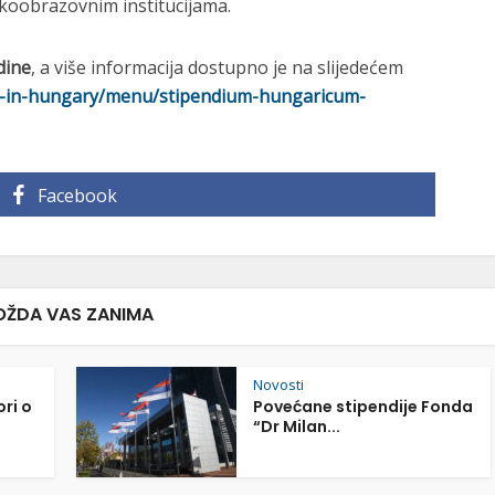
koobrazovnim institucijama.
dine
, a više informacija dostupno je na slijedećem
dy-in-hungary/menu/stipendium-hungaricum-
Facebook
ŽDA VAS ZANIMA
Novosti
ori o
Povećane stipendije Fonda
“Dr Milan...