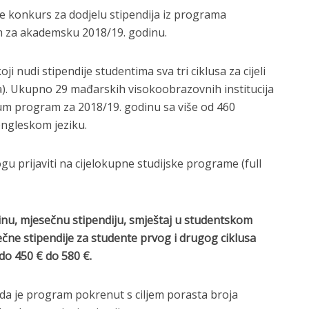
e konkurs za dodjelu stipendija iz programa
m za akademsku 2018/19. godinu.
ji nudi stipendije studentima sva tri ciklusa za cijeli
ra). Ukupno 29 mađarskih visokoobrazovnih institucija
um program za 2018/19. godinu sa više od 460
engleskom jeziku.
u prijaviti na cijelokupne studijske programe (full
rinu, mjesečnu stipendiju, smještaj u studentskom
čne stipendije za studente prvog i drugog ciklusa
 do 450
€
do 580
€
.
da je program pokrenut s ciljem porasta broja