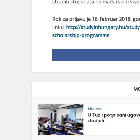
stranih studenata na mađarskim viso
Rok za prijavu je 16. februar 2018. go
linku:
http://studyinhungary.hu/stu
scholarship-programme
MO
Novosti
U Tuzli potpisani ugov
dodjeli...