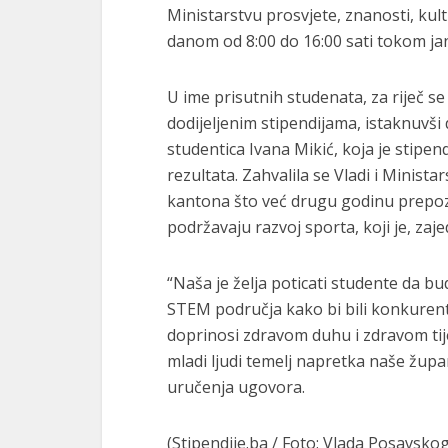
Ministarstvu prosvjete, znanosti, ku
danom od 8:00 do 16:00 sati tokom ja
U ime prisutnih studenata, za riječ se
dodijeljenim stipendijama, istaknuvši
studentica Ivana Mikić, koja je stipen
rezultata. Zahvalila se Vladi i Minist
kantona što već drugu godinu prepozn
podržavaju razvoj sporta, koji je, za
“Naša je želja poticati studente da bud
STEM područja kako bi bili konkurentn
doprinosi zdravom duhu i zdravom tije
mladi ljudi temelj napretka naše župani
uručenja ugovora.
(Stipendije.ba / Foto: Vlada Posavsko