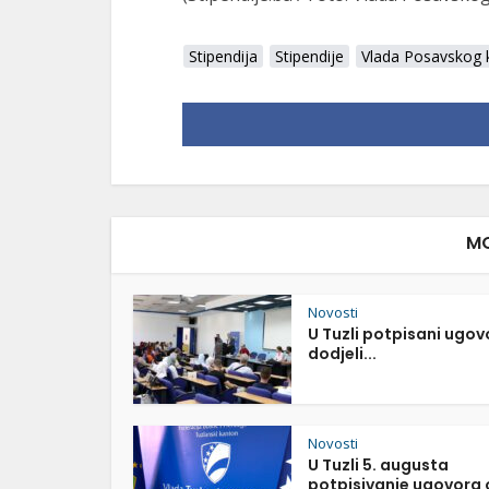
Stipendija
Stipendije
Vlada Posavskog 
MO
Novosti
U Tuzli potpisani ugov
dodjeli...
Novosti
U Tuzli 5. augusta
potpisivanje ugovora o