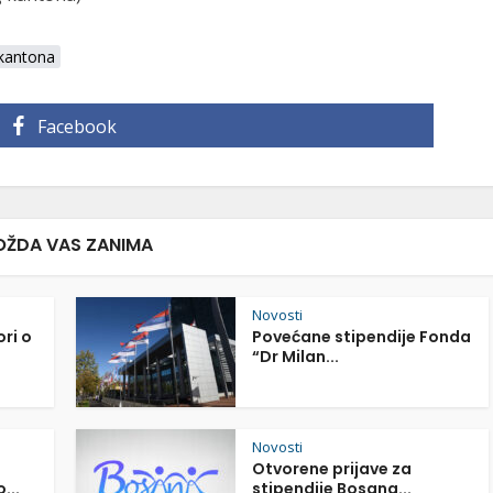
kantona
Facebook
ŽDA VAS ZANIMA
Novosti
ori o
Povećane stipendije Fonda
“Dr Milan...
Novosti
Otvorene prijave za
...
stipendije Bosana...