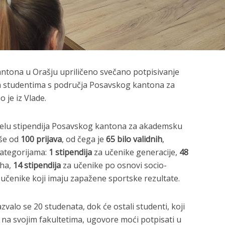
ntona u Orašju upriličeno svečano potpisivanje
im studentima s područja Posavskog kantona za
je iz Vlade.
lu stipendija Posavskog kantona za akademsku
iše od
100 prijava
, od čega je
65 bilo validnih
,
 kategorijama:
1 stipendija
za učenike generacije,
48
eha,
14 stipendija
za učenike po osnovi socio-
učenike koji imaju zapažene sportske rezultate.
alo se 20 studenata, dok će ostali studenti, koji
 na svojim fakultetima, ugovore moći potpisati u