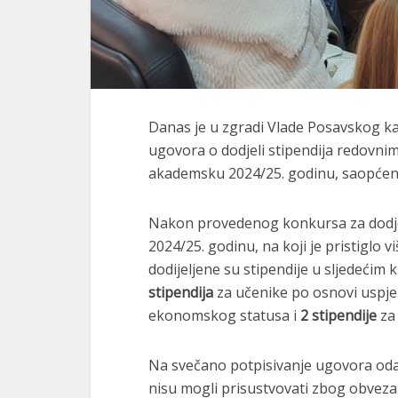
Danas je u zgradi Vlade Posavskog ka
ugovora o dodjeli stipendija redovn
akademsku 2024/25. godinu, saopćeno 
Nakon provedenog konkursa za dodje
2024/25. godinu, na koji je pristiglo v
dodijeljene su stipendije u sljedećim
stipendija
za učenike po osnovi uspj
ekonomskog statusa i
2 stipendije
za 
Na svečano potpisivanje ugovora odazv
nisu mogli prisustvovati zbog obveza