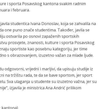
lture i sporta Posavskog kantona svakim radnim
nuara i februara.
 javila studentica Ivana Donoslav, koja se zahvalila na
 da one puno znače studentima. Također, javila se
diju ostvarila po osnovi zapaženih sportskih
arstvu prosvjete, znanosti, kulture i sporta Posavskog
aju sportiste kao posebnu kategoriju, jer time
jedno s obrazovanjem, izuzetno važan za mlade ljude.
u odgovorni, vrijedni i marljivi, da upisuju studije iz
i na tržištu rada, te da se bave sportom, jer sport
lu. Sva ulaganja u studente su izuzetno važna, jer su
je”, izjavila je ministrica Ana Andrić prilikom
g kantona)