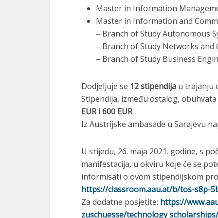
Master in Information Managem
Master in Information and Commu
– Branch of Study Autonomous S
– Branch of Study Networks and
– Branch of Study Business Engi
Dodjeljuje se
12 stipendija
u trajanju 
Stipendija, između ostalog, obuhvata
EUR i 600 EUR
.
Iz Austrijske ambasade u Sarajevu nap
U srijedu, 26. maja 2021. godine, s po
manifestacija, u okviru koje će se pote
informisati o ovom stipendijskom prog
https://classroom.aau.at/b/tos-s8p-5
Za dodatne posjetite:
https://www.aa
zuschuesse/technology scholarships