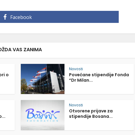
Facebook
ŽDA VAS ZANIMA
Novosti
ori o
Povećane stipendije Fonda
“Dr Milan...
Novosti
Otvorene prijave za
...
stipendije Bosana...