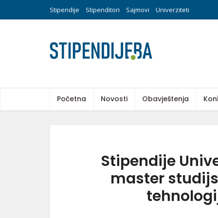
Stipendije
Stipenditori
Sajmovi
Univerziteti
Početna
Novosti
Obavještenja
Kon
Stipendije Unive
master studijs
tehnologi