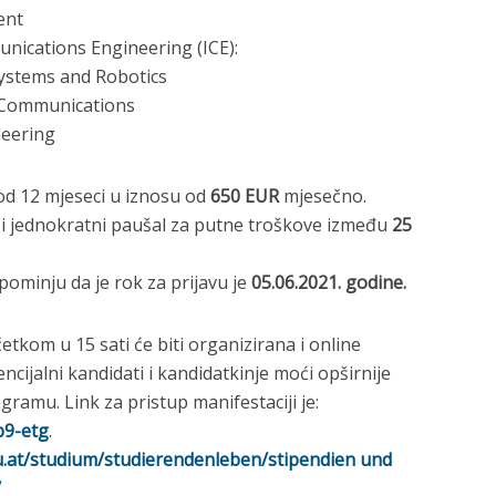
ent
nications Engineering (ICE):
ystems and Robotics
 Communications
neering
od 12 mjeseci u iznosu od
650 EUR
mjesečno.
 i jednokratni paušal za putne troškove između
25
ominju da je rok za prijavu je
05.06.2021. godine.
četkom u 15 sati će biti organizirana i online
ncijalni kandidati i kandidatkinje moći opširnije
ramu. Link za pristup manifestaciji je:
b9-etg
.
u.at/studium/studierendenleben/stipendien und
/