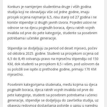
Konkurs je namijenjen studentima druge i viših godina
studija koji ne obnavljaju više od jedne godine, imaju
prosjek ocjena najmanje 6,5, nisu stariji od 27 godina i ne
koriste stipendije iz drugih javnih izvora. Pojedini uslovi ne
odnose se na djecu poginulih boraca, djecu ratnih vojnih
invalida od prve do pete kategorije, studente sa posebnim
potrebama i učenike generacije.
Stipendije se dodjeljuju za period od deset mjeseci, počev
od oktobra 2025. godine. Studenti sa prosjekom ocjena od
6,5 do 8,49 ostvaruju pravo na mjesečnu stipendiju od 150
KM, dok studenti sa prosjekom 8,5 i višim, pod uslovom da
su položili sve ispite iz prethodne godine, primaju 170 KM
mjesečno.
Posebnim kategorijama studenata, među kojima su djeca
poginulih boraca, djeca ratnih vojnih invalida od prve do
pete kategorije, studenti sa posebnim potrebama i učenici
generacije, stipendije se dodjeljuju do završetka studija, uz
obavezu redovnog dostavljanja potvrde o upisu u narednu