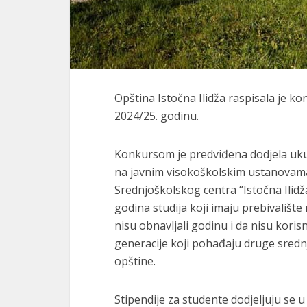
Opština Istočna Ilidža raspisala je k
2024/25. godinu.
Konkursom je predviđena dodjela u
na javnim visokoškolskim ustanovama
Srednjoškolskog centra “Istočna Ilidž
godina studija koji imaju prebivališt
nisu obnavljali godinu i da nisu kori
generacije koji pohađaju druge srednj
opštine.
Stipendije za studente dodjeljuju se u