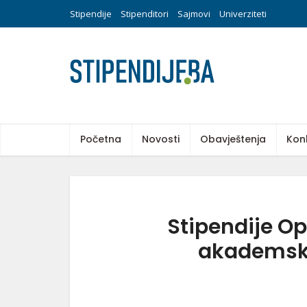
Stipendije
Stipenditori
Sajmovi
Univerziteti
Početna
Novosti
Obavještenja
Kon
Stipendije Op
akademsku