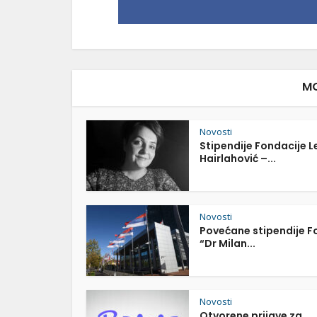
MO
Novosti
Stipendije Fondacije L
Hairlahović –...
Novosti
Povećane stipendije 
“Dr Milan...
Novosti
Otvorene prijave za