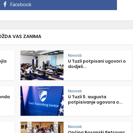
Facebook
ŽDA VAS ZANIMA
Novosti
ejla
U Tuzli potpisani ugovori o
dodjeli...
Novosti
Fonda
U Tuzli 5. augusta
potpisivanje ugovora o...
Novosti
Općina Bosanski Petrovac