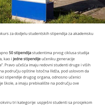
onkurs za dodjelu studentskih stipendija za akademsku
kupno
50 stipendija
studentima prvog ciklusa studija
, kao i
jedne stipendije
učeniku generacije
a”. Pravo učešća imaju redovni studenti druge i viših
e na području opštine Istočna Ilidža, pod uslovom da
snici stipendije drugog organa, odnosno učenici
e škole, a imaju prebivalište na području ove
 okviru tri kategorije: uspješni studenti sa prosjekom