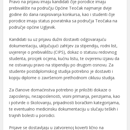
Pravo na prijavu imaju kandidati čije porodice imaju
prebivalište na području Općine Teočak najmanje dvije
godine do dana raspisivanja konkursa, kao i studenti čije
porodice imaju status povratnika sa područja Teočaka na
područje općine Ugljevik.
Kandidati su uz prijavu dužni dostaviti odgovarajuću
dokumentaciju, uključujući zahtjev za stipendiju, rodni list,
uvjerenje o prebivalištu (CIPS), dokaz o statusu redovnog
studenta, prosjek ocjena, kućnu listu, te ovjerenu izjavu da
ne ostvaruju pravo na stipendiju po drugom osnovu. Za
studente postdiplomskog studija potrebno je dostaviti i
kopiju diplome o završenom prethodnom ciklusu studija.
Za članove domaćinstva potrebno je priložiti dokaze o
zaposlenju, nezaposlenosti, visini primanja, penzijama, kao
i potvrde o školovanju, pripadnosti boračkim kategorijama,
te eventualno medicinsku dokumentaciju u slučaju teških i
trajnih bolesti u porodici.
Prijave se dostavljaju u zatvorenoj koverti lično na