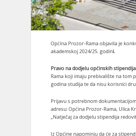
Općina Prozor-Rama objavila je konku
akademskoj 2024/25. godin
i.
Pravo na dodjelu općinskih stipendija
Rama koji imaju prebivalište na tom po
godina studija te da nisu korisnici dru
Prijavu s potrebnom dokumentacijom
adresu: Općina Prozor-Rama, Ulica K
„Natječaj za dodjelu stipendija redov
Iz Općine napominju da će za stipendi