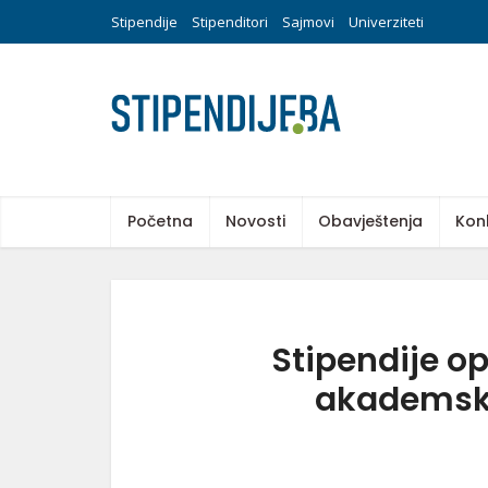
Stipendije
Stipenditori
Sajmovi
Univerziteti
Početna
Novosti
Obavještenja
Kon
Stipendije o
akademsku