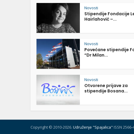
Novosti
Stipendije Fondacije L
Hairlahović –...
Novosti
Povećane stipendije 
“Dr Milan...
Novosti
Otvorene prijave za
stipendije Bosana...
Copyright © 2010-2026.
Udruženje "Spajalica"
ISSN 2566-