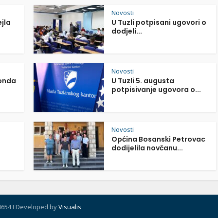
Novosti
ejla
U Tuzli potpisani ugovori o
dodjeli...
Novosti
Fonda
U Tuzli 5. augusta
potpisivanje ugovora o...
Novosti
Općina Bosanski Petrovac
dodijelila novčanu...
4654 I Developed by
Visualis