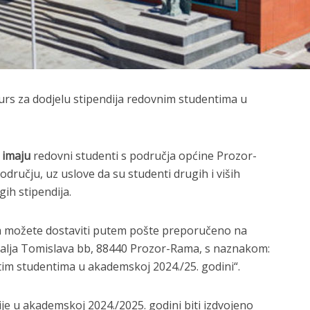
rs za dodjelu stipendija redovnim studentima u
 imaju
redovni studenti s područja općine Prozor-
dručju, uz uslove da su studenti drugih i viših
gih stipendija.
 možete dostaviti putem pošte preporučeno na
ralja Tomislava bb, 88440 Prozor-Rama, s naznakom:
itim studentima u akademskoj 2024./25. godini“.
je u akademskoj 2024./2025. godini biti izdvojeno