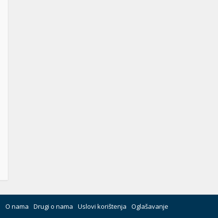
O nama
Drugi o nama
Uslovi korištenja
Oglašavanje