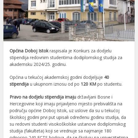
Općina Doboj Istok
raspisala je Konkurs za dodjelu
stipendija redovnim studentima dodiplomskog studija za
akademsku 2024/25. godinu.
Općina u tekućoj akademskoj godini dodjeljuje
40
stipendija
u ukupnom iznosu od po
120 KM
po studentu.
Pravo na dodjelu stipendija imaju
državljani Bosne i
Hercegovine koji imaju prijavljeno mjesto prebivališta na
području općine Doboj Istok, uz uslove da su u tekućoj
školskoj godini prvi put upisali određenu godinu studija, da
su redovni studenti visokoškolske ustanove dodiplomskog
studija (fakulteta) koji se vrednuje sa najmanje 180
odnosno 240 ECTS bodova, da se školuju na univerzitetima