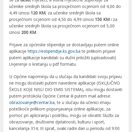
učenike srednjih škola sa prosječnom ocjenom od 4,00 do
4,49 iznosi
120 KM
, za učenike srednjih škola sa
prosječnom ocjenom od 4,50 do 4,99 iznosi
150 KM
i za
učenike srednjih škola sa prosječnom ocjenom od 5,00
iznosi
200 KM
.
Prijave za općinske stipendije se dostavljaju putem online
aplikacije
https://estipendije.ks.gov.ba
te prilikom prijave
putem aplikacije kandidati su dužni priložiti (uploadovati)
Uvjerenje o kretanju u pdf formatu.
Iz Općine napominju da u slučaju da kandidati svoju prijavu
ne mogu dostaviti putem navedene aplikacije (ISKLJUČIVO
ŠKOLE KOJE NISU DIO EMIS SISTEMA), istu mogu dostaviti
putem protokola Općine Centar ili putem mail adrese:
obrazovanje@centar.ba
, te u slučaju da učenici imaju
poteškoće prilikom popunjavanja online aplikacije, za
pomoć pri apliciranju i podršku, mogu se obratiti Službi za
obrazovanje, društvene djelatnosti, kulturu i sport,
kancelarija 314, III sprat, svaki radni dan u periodu od 9:00