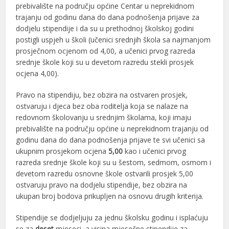
prebivalište na području općine Centar u neprekidnom
trajanju od godinu dana do dana podnošenja prijave za
dodjelu stipendije i da su u prethodnoj školskoj godini
postigli uspjeh u školi (učenici srednjih škola sa najmanjom
prosječnom ocjenom od 4,00, a učenici prvog razreda
srednje škole koji su u devetom razredu stekli prosjek
ocjena 4,00).
Pravo na stipendiju, bez obzira na ostvaren prosjek,
ostvaruju i djeca bez oba roditelja koja se nalaze na
redovnom školovanju u srednjim školama, koji imaju
prebivalište na području općine u neprekidnom trajanju od
godinu dana do dana podnošenja prijave te svi učenici sa
ukupnim prosjekom ocjena
5,00
kao i učenici prvog
razreda srednje škole koji su u šestom, sedmom, osmom i
devetom razredu osnovne škole ostvarili prosjek 5,00
ostvaruju pravo na dodjelu stipendije, bez obzira na
ukupan broj bodova prikupljen na osnovu drugih kriterija.
Stipendije se dodjeljuju za jednu školsku godinu i isplaćuju
se za
deset
mjeseci, a visina mjesečne stipendije za