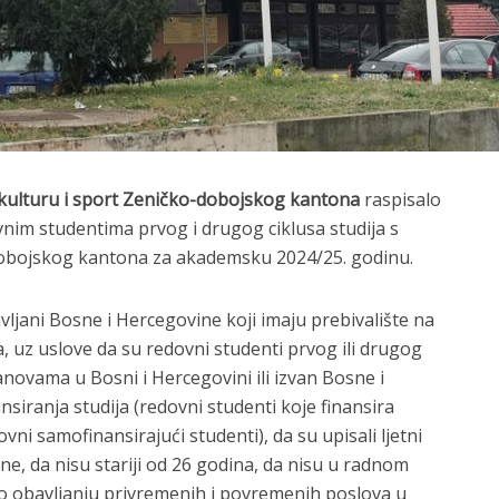
 kulturu i sport Zeničko-dobojskog kantona
raspisalo
vnim studentima prvog i drugog ciklusa studija s
dobojskog kantona za akademsku 2024/25. godinu.
vljani Bosne i Hercegovine koji imaju prebivalište na
uz uslove da su redovni studenti prvog ili drugog
anovama u Bosni i Hercegovini ili izvan Bosne i
siranja studija (redovni studenti koje finansira
ni samofinansirajući studenti), da su upisali ljetni
, da nisu stariji od 26 godina, da nisu u radnom
 o obavljanju privremenih i povremenih poslova u