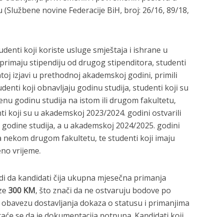
(Službene novine Federacije BiH, broj: 26/16, 89/18,
udenti koji koriste usluge smještaja i ishrane u
primaju stipendiju od drugog stipenditora, studenti
toj izjavi u prethodnoj akademskoj godini, primili
denti koji obnavljaju godinu studija, studenti koji su
enu godinu studija na istom ili drugom fakultetu,
ti koji su u akademskoj 2023/2024. godini ostvarili
 godine studija, a u akademskoj 2024/2025. godini
a nekom drugom fakultetu, te studenti koji imaju
no vrijeme.
i da kandidati čija ukupna mjesečna primanja
ze
300 KM
, što znači da ne ostvaruju bodove po
 obavezu dostavljanja dokaza o statusu i primanjima
aće se da je dokumentacija potpuna. Kandidati koji