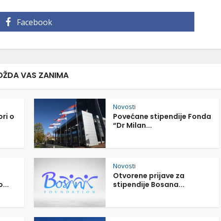
Facebook
ŽDA VAS ZANIMA
Novosti
ori o
Povećane stipendije Fonda
“Dr Milan...
Novosti
Otvorene prijave za
...
stipendije Bosana...