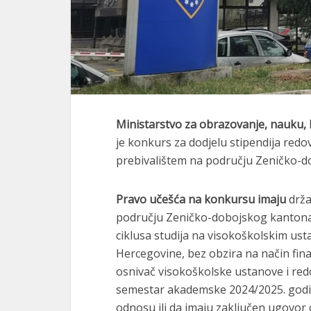
Ministarstvo za obrazovanje, nauku,
je konkurs za dodjelu stipendija redo
prebivalištem na području Zeničko-
Pravo učešća na konkursu imaju
drža
području Zeničko-dobojskog kantona, 
ciklusa studija na visokoškolskim ust
Hercegovine, bez obzira na način finan
osnivač visokoškolske ustanove i redov
semestar akademske 2024/2025. godine
odnosu ili da imaju zaključen ugovor