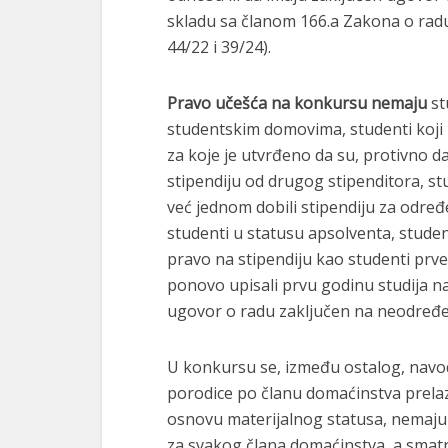
skladu sa članom 166.a Zakona o radu 
44/22 i 39/24).
Pravo učešća na konkursu nemaju
st
studentskim domovima, studenti koji 
za koje je utvrđeno da su, protivno da
stipendiju od drugog stipenditora, stu
već jednom dobili stipendiju za određ
studenti u statusu apsolventa, studen
pravo na stipendiju kao studenti prve
ponovo upisali prvu godinu studija n
ugovor o radu zaključen na neodređe
U konkursu se, između ostalog, navod
porodice po članu domaćinstva prela
osnovu materijalnog statusa, nemaju
za svakog člana domaćinstva, a smatr