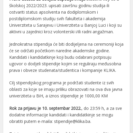
školskoj 2022/2023. upisati završnu godinu studija ili
ostvariti status apsolventa na dodiplomskom i
postdiplomskom studiju svih fakulteta i akademija
Univerziteta u Sarajevu i Univerziteta u Banjoj Luci i koji su
aktivni u zajednici kroz volonterski i/ili radni angažman.
Jednokratna stipendija će biti dodijeljena na ceremoniji koja
će se održati početkom naredne akademske godine.
Kandidati i kandidatkinje koji budu odabrani potpisuju
ugovor o dodjeli stipendije kojim se reguliraju međusobna
prava i obveze studenata/studentica i kompanije KLIKA.
Cilj stipendijskog programa je podržati studente iz svih
oblasti za koje se imaju priliku obrazovati na ova dva javna
univerziteta u BiH, a iznos stipendije je 1000,00 KM
Rok za prijavu je 10. septembar 2022.
, do 23:59 h, a za sve
dodatne informacije kandidati i kandidatkinje se mogu
obratiti putem e-maila: stipendije@klika.ba.