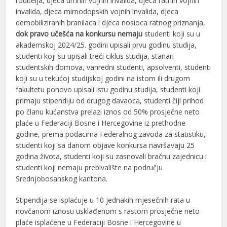
roditelja, djeca umrlih vojnih invalida, djeca ratnih vojnih
invalida, djeca mirnodopskih vojnih invalida, djeca
demobiliziranih branilaca i djeca nosioca ratnog priznanja,
dok pravo učešća na konkursu nemaju
studenti koji su u
akademskoj 2024/25. godini upisali prvu godinu studija,
studenti koji su upisali treći ciklus studija, stanari
studentskih domova, vanredni studenti, apsolventi, studenti
koji su u tekućoj studijskoj godini na istom ili drugom
fakultetu ponovo upisali istu godinu studija, studenti koji
primaju stipendiju od drugog davaoca, studenti čiji prihod
po članu kućanstva prelazi iznos od 50% prosječne neto
plaće u Federaciji Bosne i Hercegovine iz prethodne
godine, prema podacima Federalnog zavoda za statistiku,
studenti koji sa danom objave konkursa navršavaju 25
godina života, studenti koji su zasnovali bračnu zajednicu i
studenti koji nemaju prebivalište na području
Srednjobosanskog kantona.
Stipendija se isplaćuje u 10 jednakih mjesečnih rata u
novčanom iznosu usklađenom s rastom prosječne neto
plaće isplaćene u Federaciji Bosne i Hercegovine u