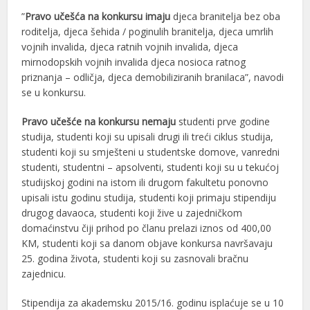
”
Pravo učešća na konkursu imaju
djeca branitelja bez oba
roditelja, djeca šehida / poginulih branitelja, djeca umrlih
vojnih invalida, djeca ratnih vojnih invalida, djeca
mirnodopskih vojnih invalida djeca nosioca ratnog
priznanja – odličja, djeca demobiliziranih branilaca”, navodi
se u konkursu.
Pravo učešće na konkursu nemaju
studenti prve godine
studija, studenti koji su upisali drugi ili treći ciklus studija,
studenti koji su smješteni u studentske domove, vanredni
studenti, studentni – apsolventi, studenti koji su u tekućoj
studijskoj godini na istom ili drugom fakultetu ponovno
upisali istu godinu studija, studenti koji primaju stipendiju
drugog davaoca, studenti koji žive u zajedničkom
domaćinstvu čiji prihod po članu prelazi iznos od 400,00
KM, studenti koji sa danom objave konkursa navršavaju
25. godina života, studenti koji su zasnovali bračnu
zajednicu.
Stipendija za akademsku 2015/16. godinu isplaćuje se u 10