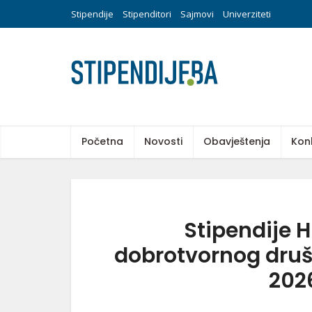
Stipendije
Stipenditori
Sajmovi
Univerziteti
Početna
Novosti
Obavještenja
Kon
Stipendije 
dobrotvornog dru
202