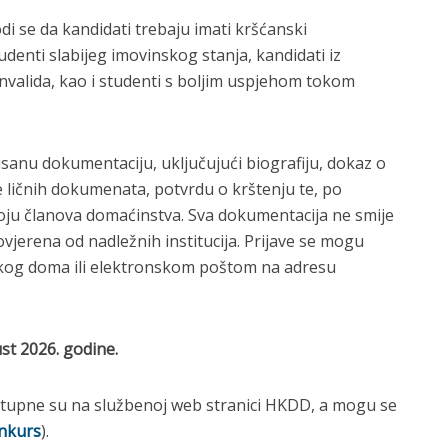
i se da kandidati trebaju imati kršćanski
udenti slabijeg imovinskog stanja, kandidati iz
 invalida, kao i studenti s boljim uspjehom tokom
isanu dokumentaciju, uključujući biografiju, dokaz o
je ličnih dokumenata, potvrdu o krštenju te, po
oju članova domaćinstva. Sva dokumentacija ne smije
i ovjerena od nadležnih institucija. Prijave se mogu
kog doma ili elektronskom poštom na adresu
st 2026. godine.
stupne su na službenoj web stranici HKDD, a mogu se
nkurs
).