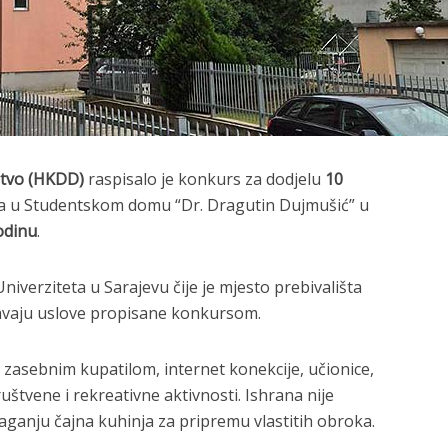
štvo (HKDD)
raspisalo je konkurs za dodjelu
10
ja u Studentskom domu “Dr. Dragutin Dujmušić” u
odinu
.
niverziteta u Sarajevu čije je mjesto prebivališta
javaju uslove propisane konkursom.
 zasebnim kupatilom, internet konekcije, učionice,
uštvene i rekreativne aktivnosti. Ishrana nije
laganju čajna kuhinja za pripremu vlastitih obroka.