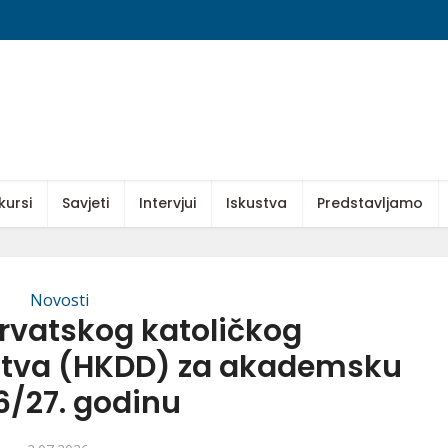
kursi
Savjeti
Intervjui
Iskustva
Predstavljamo
Novosti
Hrvatskog katoličkog
štva (HKDD) za akademsku
6/27. godinu