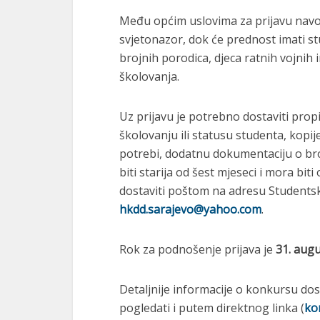
Među općim uslovima za prijavu navod
svjetonazor, dok će prednost imati st
brojnih porodica, djeca ratnih vojnih
školovanja.
Uz prijavu je potrebno dostaviti prop
školovanju ili statusu studenta, kopi
potrebi, dodatnu dokumentaciju o br
biti starija od šest mjeseci i mora bit
dostaviti poštom na adresu Students
hkdd.sarajevo@yahoo.com
.
Rok za podnošenje prijava je
31. augu
Detaljnije informacije o konkursu do
pogledati i putem direktnog linka (
ko