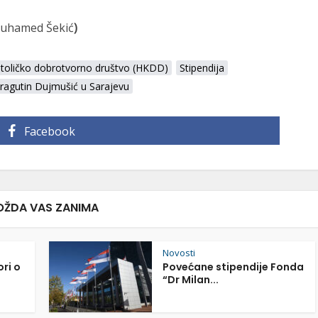
 Muhamed Šekić
)
atoličko dobrotvorno društvo (HKDD)
Stipendija
ragutin Dujmušić u Sarajevu
Facebook
ŽDA VAS ZANIMA
Novosti
ori o
Povećane stipendije Fonda
“Dr Milan...