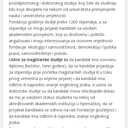
postdiplomskog i doktorskog studija, koji žele da studiraju
bilo koje discipline na nekom od univerziteta primijenjenih
nauka i univerziteta umjetnosti.
Fondacija godišnje dodijli preko 1200 stipendija, a za
stipendije se mogu prijaviti kandidati sa visokim
akademskim prosjekom, koji su društveno i politički
angažovani i imaju interesovanja za osnovne vrijednosti
fondacije: ekologiju i samoodrživost, demokratiju i ljudska
prava, samoodređenje i pravdu.
Uslovi za magistarske studije su
da kandidat ima osnovnu
diplomu (bečelor, četiri godine), da se kandidat prijavljuje
za stipendiju prije početka magistarskih studija ili u toku
prvog semestra (u vrijeme prijave) i da kandidat ima
odlično ili napredno znanje engleskog jezika, a uslovi za
doktorske studije su da kandidat mora obezbijediti dokaz
da mu je odobren status studenta na nekoj od
akreditovanih akademskih institucija u Njemačkoj, da se
projekat kandidata se odnosi na rad Fondacije (poželjno) i
da kandidat ima odlično ili napredno znanje engleskog
jezika.